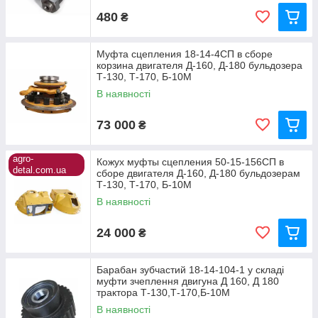
480
₴
Муфта сцепления 18-14-4СП в сборе
корзина двигателя Д-160, Д-180 бульдозера
Т-130, Т-170, Б-10М
В наявності
73 000
₴
agro-
Кожух муфты сцепления 50-15-156СП в
detal.com.ua
сборе двигателя Д-160, Д-180 бульдозерам
Т-130, Т-170, Б-10М
В наявності
24 000
₴
Барабан зубчастий 18-14-104-1 у складі
муфти зчеплення двигуна Д 160, Д 180
трактора Т-130,Т-170,Б-10М
В наявності