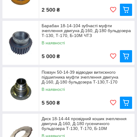
2 500
₴
Барабан 18-14-104 зубчасті муфти
зчеплення двигуна Д-160, Д-180 бульдозера
Т-130, Т-170, Б-10М ЧТЗ
В наявності
5 000
₴
Повзун 50-14-39 відводки витискного
підшипника муфти зчеплення двигуна
Д-160, Д-180 бульдозера Т-130,Т-170
В наявності
5 500
₴
Диск 18-14-44 провідний кошик зчеплення
двигуна Д-160, Д-180 гусеничного
бульдозера Т-130, Т-170, Б-10М
В наявності