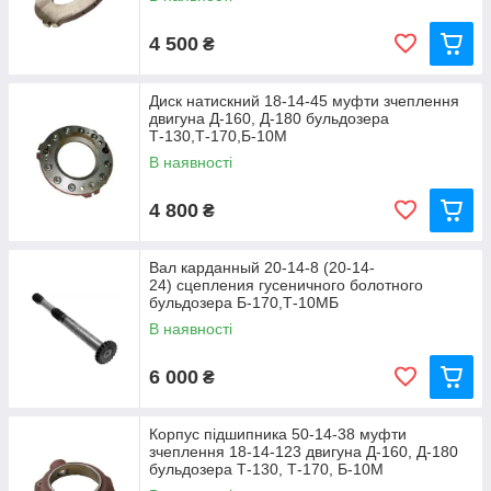
4 500
₴
Диск натискний 18-14-45 муфти зчеплення
двигуна Д-160, Д-180 бульдозера
Т-130,Т-170,Б-10М
В наявності
4 800
₴
Вал карданный 20-14-8 (20-14-
24) сцепления гусеничного болотного
бульдозера Б-170,Т-10МБ
В наявності
6 000
₴
Корпус підшипника 50-14-38 муфти
зчеплення 18-14-123 двигуна Д-160, Д-180
бульдозера Т-130, Т-170, Б-10М