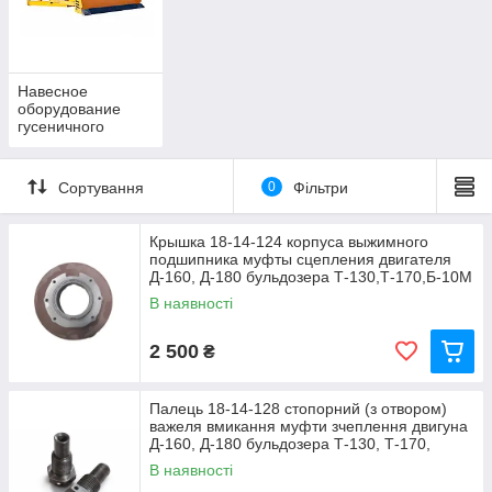
Навесное
оборудование
гусеничного
бульдозера
Т130,Т-170,Б-10М
Сортування
0
Фільтри
Крышка 18-14-124 корпуса выжимного
подшипника муфты сцепления двигателя
Д-160, Д-180 бульдозера Т-130,Т-170,Б-10М
В наявності
2 500
₴
Палець 18-14-128 стопорний (з отвором)
важеля вмикання муфти зчеплення двигуна
Д-160, Д-180 бульдозера Т-130, Т-170,
Б-10М
В наявності