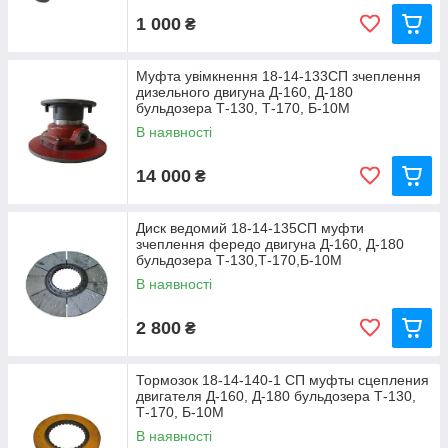
1 000
₴
Муфта увімкнення 18-14-133СП зчеплення
дизельного двигуна Д-160, Д-180
бульдозера Т-130, Т-170, Б-10М
В наявності
14 000
₴
Диск ведомий 18-14-135СП муфти
зчеплення фередо двигуна Д-160, Д-180
бульдозера Т-130,Т-170,Б-10М
В наявності
2 800
₴
Тормозок 18-14-140-1 СП муфты сцепления
двигателя Д-160, Д-180 бульдозера Т-130,
Т-170, Б-10М
В наявності