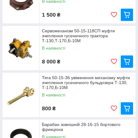
В наявності
1 500
₴
Сервомеханізм 50-15-118СП муфти
зчеплення гусеничного трактора
Т-130,Т-170,Б-10М
В наявності
8 000
₴
Тяга 50-15-36 увімкнення механізму муфти
зчеплення гусеничного бульдозера Т-130,
Т-170,Б-10М
В наявності
800
₴
Барабан зовнішній 28-16-15 бортового
фрикціона
В наявності