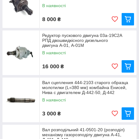
В наявності
8 000
₴
Редуктор пускового двигуна 03а-19С2А
РПД двошвидкісного дизельного
двигуна А-01, А-01М
В наявності
16 000
₴
Вал сцепления 444-2103 старого образца
молотилки (L=380 мм) комбайна Енисей,
Нива с двигателем Д-442-50, Д-442
В наявності
3 000
₴
Вал розподільний 41-0501-20 (розподіл)
механізму газорозподілу двигуна А-41,