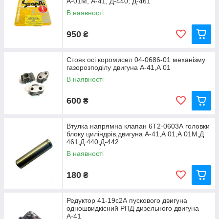
А-01М, А-41, Д-440, Д-461
В наявності
950
₴
Стояк осі коромисел 04-0686-01 механізму
газорозподілу двигуна А-41,А 01
В наявності
600
₴
Втулка напрямна клапан 6Т2-0603А головки
блоку циліндрів,двигуна А-41,А 01,А 01М,Д
461,Д 440,Д-442
В наявності
180
₴
Редуктор 41-19с2А пускового двигуна
одношвидкісний РПД дизельного двигуна
А-41