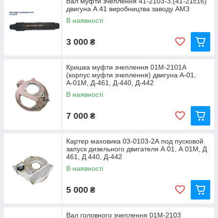
Вал муфти зчеплення 41-2103-3,(41-21с16)
двигуна А 41 виробництва заводу АМЗ
В наявності
3 000
₴
Кришка муфти зчеплення 01М-2101А
(корпус муфти зчеплення) двигуна А-01,
А-01М, Д-461, Д-440, Д-442
В наявності
7 000
₴
Картер маховика 03-0103-2А под пусковой
запуск дизельного двигателя А 01, А 01М, Д
461, Д 440, Д-442
В наявності
5 000
₴
Вал головного зчеплення 01М-2103