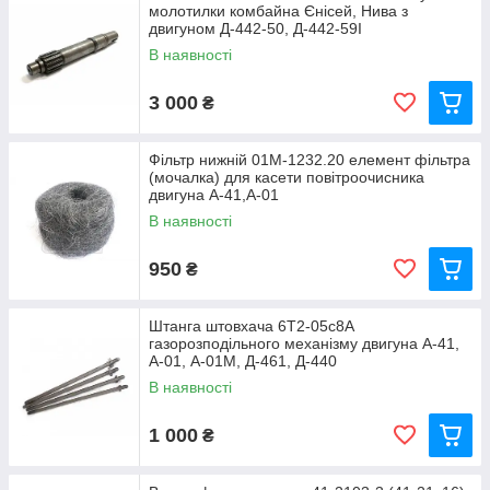
молотилки комбайна Єнісей, Нива з
двигуном Д-442-50, Д-442-59І
В наявності
3 000
₴
Фільтр нижній 01М-1232.20 елемент фільтра
(мочалка) для касети повітроочисника
двигуна А-41,А-01
В наявності
950
₴
Штанга штовхача 6Т2-05с8А
газорозподільного механізму двигуна А-41,
А-01, А-01М, Д-461, Д-440
В наявності
1 000
₴