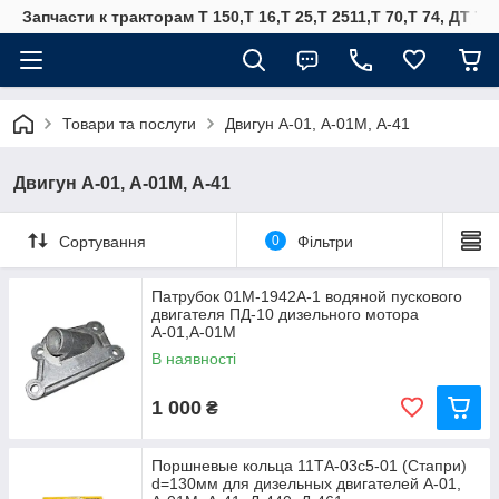
Запчасти к тракторам Т 150,Т 16,Т 25,Т 2511,Т 70,Т 74, ДТ 75
Товари та послуги
Двигун А-01, А-01М, А-41
Двигун А-01, А-01М, А-41
Сортування
0
Фільтри
Патрубок 01М-1942А-1 водяной пускового
двигателя ПД-10 дизельного мотора
А-01,А-01М
В наявності
1 000
₴
Поршневые кольца 11ТА-03с5-01 (Стапри)
d=130мм для дизельных двигателей А-01,