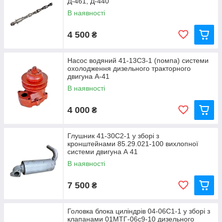
Д-461, Д-440
В наявності
4 500
₴
Насос водяний 41-13С3-1 (помпа) системи
охолодження дизельного тракторного
двигуна А-41
В наявності
4 000
₴
Глушник 41-30С2-1 у зборі з
кронштейнами 85.29.021-100 вихлопної
системи двигуна А 41
В наявності
7 500
₴
Головка блока циліндрів 04-06С1-1 у зборі з
клапанами 01МТГ-06с9-10 дизельного