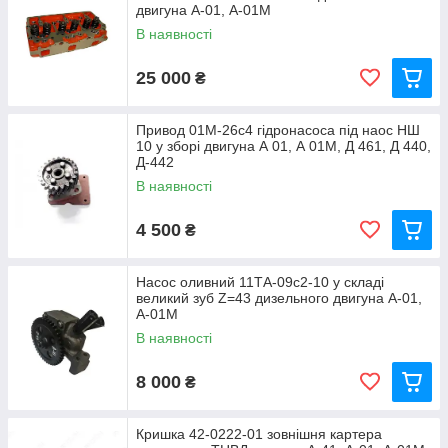
двигуна А-01, А-01М
В наявності
25 000
₴
Привод 01М-26с4 гідронасоса під наос НШ
10 у зборі двигуна А 01, А 01М, Д 461, Д 440,
Д-442
В наявності
4 500
₴
Насос оливний 11ТА-09с2-10 у складі
великий зуб Z=43 дизельного двигуна А-01,
А-01М
В наявності
8 000
₴
Кришка 42-0222-01 зовнішня картера