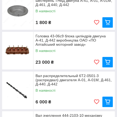
шестерень ТНВД двигуна А-41, А-01, А-01М,
Д-461, Д 440, Д-442
В наявності
1 800
₴
Головка 43-06с9 блока циліндрів двигуна
А-41, Д-442 виробництва ОАО «ПО
Алтайський моторний завод»
В наявності
23 000
₴
Вал распределительный 6Т2-0501-3
(распредвал) двигателя А-01, А-01М, Д-461,
Д-440, Д-442
В наявності
6 000
₴
Вал зчеплення 444-2103-10 механізму