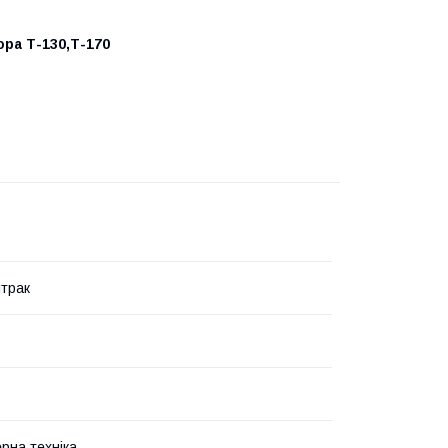
ра Т-130,Т-170
трак
рна техніка