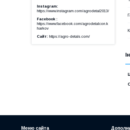
Instagram
https://www.instagram.com/agrodetal2013/
Г
Facebook
https://www.facebook.com/agrodetalcon.k
harkov
К
Сайт
https://agro-detals.com/
І
Ц
С
Меню сайта
Дополн