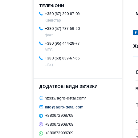
М
+380 (67) 290-87-09
Киевстар
+380 (57) 737-59-90
факс
+380 (95) 444-28-77
Х
МТС
+380 (63) 689-67-55
Life:)
В
https://agro-detal.com/
Т
info@agro-detal.com
+380672908709
+380672908709
+380672908709
Т