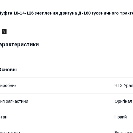
уфта 18-14-126 зчеплення двигуна Д-160 гусеничного тракто
арактеристики
Основні
иробник
ЧТЗ Урал
ип запчастини
Оригінал
Стан
Новий
ип техніки
Бульдозе