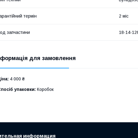
арантійний термін
2 міс
од запчастини
18-14-12
нформація для замовлення
іна:
4 000 ₴
посіб упаковки:
Коробок
ительная информация