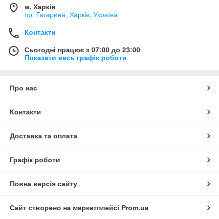
Знак якості.Двигун: Трактор Т-25А дизельний,
м. Харків
пр. Гагарина, Харків, Україна
чотиритактний, двоциліндровий, повітряного
охолодження, з безпосереднім уприскуванням
Контакти
палива.Велика кількість несамохідного навісного
обладнання робить трактори Т-25 Т-25А по-
Сьогодні працює з 07:00 до 23:00
справжньому універсальними.
Показати весь графік роботи
Про нас
Контакти
Доставка та оплата
Графік роботи
Повна версія сайту
Сайт створено на маркетплейсі
Prom.ua