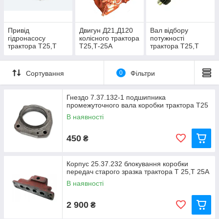
Привід
Двигун Д21,Д120
Вал відбору
гідронасосу
колісного трактора
потужності
трактора Т25,Т
Т25,Т-25А
трактора Т25,Т
25А
25А,ВТЗ 2032
Сортування
0
Фільтри
Гнездо 7.37.132-1 подшипника
промежуточного вала коробки трактора Т25
В наявності
450
₴
Корпус 25.37.232 блокування коробки
передач старого зразка трактора Т 25,Т 25А
В наявності
2 900
₴