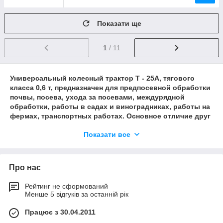
Показати ще
1
/ 11
Универсальный колесный трактор Т - 25А, тягового
класса 0,6 т, предназначен для предпосевной обработки
почвы, посева, ухода за посевами, междурядной
обработки, работы в садах и виноградниках, работы на
фермах, транспортных работах. Основное отличие друг
от друга в комплектации: на Т-25А установлена кабина,
Показати все
на Т-25А3 - съемный каркас безопасности. Выпускалась
модификация Т-25А2.Тракторы Т-25А и Т-25А3 имеют
полурамную конструкцию. Для привода используется
дизель Д21А1 мощностью 25 л.с. с электростартерным
Про нас
запуском. У задній частині розташований залежний
одношвидкісний ВОМ. Трактори обладнуються
Рейтинг не сформований
роздільно-агрегатної гідравлічної системою з
Менше 5 відгуків за останній рік
незалежним приводом гідронасоса.Трактори розроблені
групою інженерів під керівництвом генерального
Працює з 30.04.2011
конструктора ВТЗ Ст. Ст. Ефроса. Мають Державний