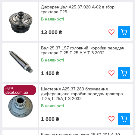
Диференціал А25.37.020 А-02 в зборі
трактора Т25
В наявності
13 000
₴
Вал 25.37.157 головний, коробки передач
трактора Т 25,Т 25 А,У Т З 2032
В наявності
1 400
₴
agro-
Шестерня А25.37.283 блокування
detal.com.ua
диференціала коробки передач трактора
Т-25,Т-25А,Т З-2032
В наявності
1 600
₴
Корпус гидромеханизма 25.57.201 А-10