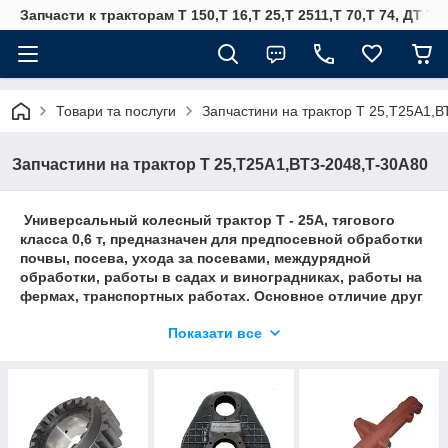
Запчасти к тракторам Т 150,Т 16,Т 25,Т 2511,Т 70,Т 74, ДТ 75
Товари та послуги
Запчастини на трактор Т 25,Т25А1,В
Запчастини на трактор Т 25,Т25А1,ВТЗ-2048,Т-30А80
Универсальный колесный трактор Т - 25А, тягового
класса 0,6 т, предназначен для предпосевной обработки
почвы, посева, ухода за посевами, междурядной
обработки, работы в садах и виноградниках, работы на
фермах, транспортных работах. Основное отличие друг
от друга в комплектации: на Т-25А установлена кабина,
Показати все
на Т-25А3 - съемный каркас безопасности. Выпускалась
модификация Т-25А2.Тракторы Т-25А и Т-25А3 имеют
полурамную конструкцию. Для привода используется
дизель Д21А1 мощностью 25 л.с. с электростартерным
запуском. В задней части расположен зависимый
односкоростной ВОМ. Тракторы оборудуются