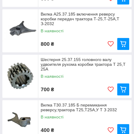
Вилка А25.37.185 включення реверсу
коробки передач трактора Т-25,Т-25А,Т
З-2032
В наявності
800
₴
Шестерня 25.37.155 головного валу
удвоителя рухома коробки трактора Т 25,Т
25А
В наявності
700
₴
Вилка Т30.37.185 Б перемикання
реверсу,трактора Т25,Т25А,У Т З 2032
В наявності
400
₴