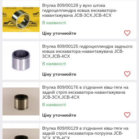
пересування шляхами, вантажно-розвантажувальних і
Втулка 809/00128 у вухо штока
экскавационных робіт, а також при роботі на холостому
гидроциллиндра ковша екскаватора-
ходу екскаватор-навантажувач JCB 3CX, оснащений
навантажувача JCB-3CX,JCB-4CX
ефективним двигуном Dieselmax потужністю 63 кВт,
В наявності
забезпечує середню економію палива до 16 % і знижує
рівні викидів та шуму. А збільшені інтервали між
Ціну уточнюйте
заправками дають можливість більш тривалою і
продуктивної роботи протягом дня.
Втулка 809/00125 гидроциллиндра заднього
ковша екскаватора-навантажувача JCB-
Але цим ефективність і інші переваги JCB 3CX,
3CX,JCB-4CX
звичайно, не обмежуються.
В наявності
Характеристики
Ціну уточнюйте
Екскаватор-навантажувач з найвищою в світі
ефективністю при виконанні стандартних робочих
Втулка 809/00176 в з'єднання ківш-тяги на
циклів.
задній стрілі екскаватора-навантажувача
JCB-3CX,JCB-4CX
Оснащується знаменитим двигуном JCB
Dieselmax.
В наявності
Вила, інтегровані в швидкозйомний каретку —
Ціну уточнюйте
кращі в класі оглядовість і вантажопідйомність.
Краща в своєму класі продуктивність при
Втулка 809/00129 в з'єднання ківш-тяги на
экскавационных і вантажно-розвантажувальних
задній стрілі екскаватора-погрузча JCB-
роботах дозволяє перемістити більшу кількість
3CX,JCB-4CX