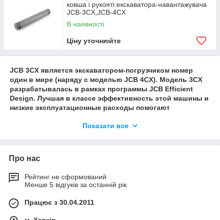
ковша і рукояті екскаватора-навантажувача
JCB-3CX,JCB-4CX
В наявності
Ціну уточнюйте
JCB 3CX является экскаватором-погрузчиком номер
один в мире (наряду с моделью JCB 4CX). Модель 3CX
разрабатывалась в рамках программы JCB Efficient
Design. Лучшая в классе эффективность этой машины и
низкие эксплуатационные расходы помогают
справляться с современным ростом цен на топливо и
Показати все
беречь окружающую среду. Проще говоря, передовые
технологии позволяют экскаватору-погрузчику JCB 3CX
Eco использовать каждую каплю топлива с
максимальной эффективностью.
Про нас
В результате при выполнении стандартных циклов
передвижения по дорогам, погрузочно-разгрузочных и
Рейтинг не сформований
Менше 5 відгуків за останній рік
экскавационных работ, а также при работе на холостом
ходу экскаватор-погрузчик JCB 3CX, оснащенный
Працює з 30.04.2011
эффективным двигателем Dieselmax мощностью 63 кВт,
обеспечивает среднюю экономию топлива до 16 % и