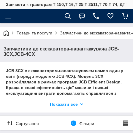
Запчасти к тракторам Т 150,Т 16,Т 25,Т 2511,Т 70,Т 74, ДТ 75
Товари та послуги
Запчастини до екскаватора-наванта
Запчастини до екскаватора-навантажувача JCB-
3CX,JCB-4CX
JCB 3CX є екскаватором-навантажувачем номер один у
світі (поряд з моделлю JCB 4CX). Модель 3CX
розроблялася в рамках програми JCB Efficient Design.
Краща в класі ефективність цієї машини і низькі
експлуатаційні витрати допомагають справлятися з
сучасним зростанням цін на паливо і берегти
Показати все
навколишнє середовище. Простіше кажучи, передові
технології дозволяють екскаватора-навантажувача JCB
3CX Eco використовувати кожну краплю палива з
максимальною ефективністю.
Сортування
0
Фільтри
В результаті при виконанні стандартних циклів