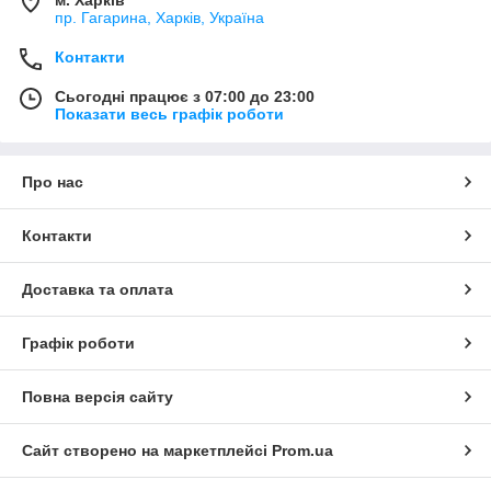
м. Харків
снижает уровни выбросов и шума. А увеличенные
пр. Гагарина, Харків, Україна
интервалы между заправками дают возможность более
длительной и производительной работы в течение дня.
Контакти
Но этим эффективность и другие преимущества JCB
Сьогодні працює з 07:00 до 23:00
3CX, конечно, не ограничиваются.
Показати весь графік роботи
Характеристики
Экскаватор-погрузчик с самой высокой в мире
Про нас
эффективностью при выполнении стандартных
рабочих циклов.
Контакти
Оснащается знаменитым двигателем JCB
Dieselmax.
Доставка та оплата
Вилы, интегрированные в быстросъемную
каретку — лучшие в классе обзорность и
грузоподъемность.
Графік роботи
Лучшая в классе производительность при
экскавационных и погрузочно-разгрузочных
Повна версія сайту
работах позволяет переместить большее
количество материала в час.
Сайт створено на маркетплейсі
Prom.ua
Ефективна гідравлічна система з трьома
насосами.