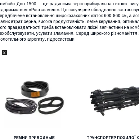
омбайн Дон-1500 — це радянська зерноприбиральна техніка, випус
ідприємством «Ростселмеш». Це популярне обладнання застосовує
ередбачене встановлення широкозахопних жаток 600-860 см, а йог
алих втрат зерна, висока продуктивність, легке керування, оптима
ого працездатності треба встановлювати якісні запчастини на ком
ехобслуговувати, усувати зламання. Серед широкого різноманіття з
олотильного агрегату, гідросистеми
РЕМНИ ПРИВОДНЫЕ
ТРАНСПОРТЕР ПОХИЛОЇ 