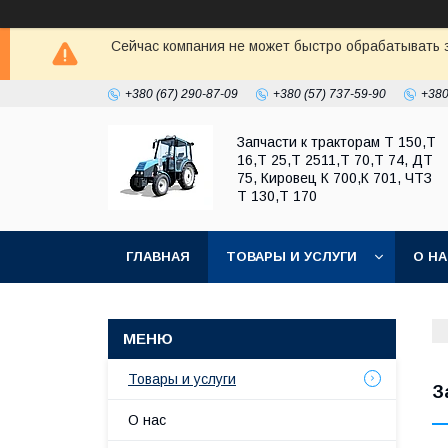
Сейчас компания не может быстро обрабатывать з
+380 (67) 290-87-09
+380 (57) 737-59-90
+380
Запчасти к тракторам Т 150,Т
16,Т 25,Т 2511,Т 70,Т 74, ДТ
75, Кировец К 700,К 701, ЧТЗ
Т 130,Т 170
ГЛАВНАЯ
ТОВАРЫ И УСЛУГИ
О Н
Товары и услуги
З
О нас