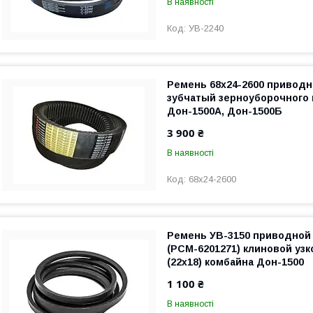
В наявності
УВ-2240
Ремень 68х24-2600 привод
зубчатый зерноуборочного
Дон-1500А, Дон-1500Б
3 900 ₴
В наявності
68х24-2600
Ремень УВ-3150 приводной
(РСМ-6201271) клиновой узк
(22х18) комбайна Дон-1500
1 100 ₴
В наявності