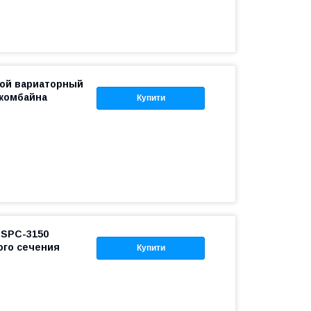
ной вариаторный
 комбайна
Купити
 SPC-3150
ого сечения
Купити