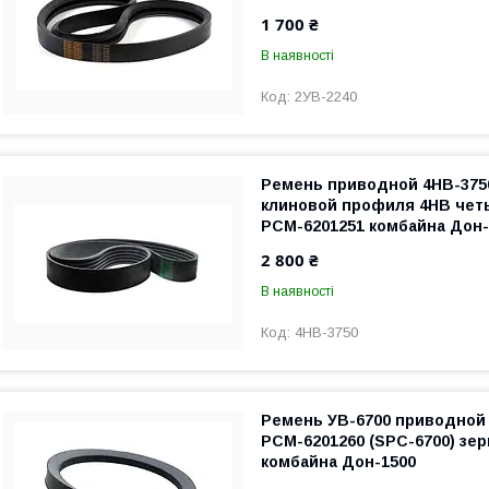
1 700 ₴
В наявності
2УВ-2240
Ремень приводной 4НВ-375
клиновой профиля 4HB чет
РСМ-6201251 комбайна Дон-
2 800 ₴
В наявності
4НВ-3750
Ремень УВ-6700 приводной
РСМ-6201260 (SPC-6700) зе
комбайна Дон-1500