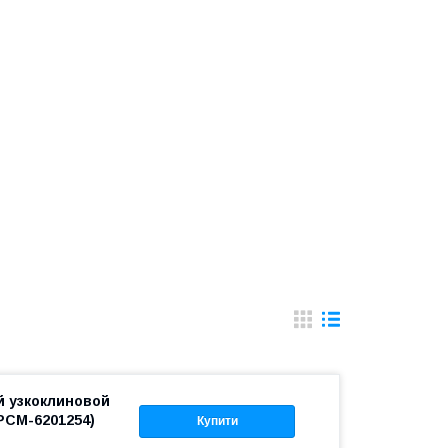
й узкоклиновой
РСМ-6201254)
Купити