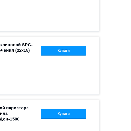
 клиновой SPC-
ечения (22х18)
Купити
ой вариатора
вила
Купити
Дон-1500