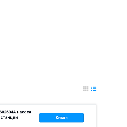
602604А насоса
 станции
Купити