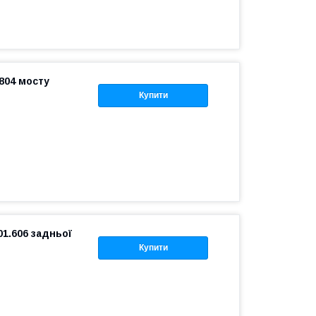
.804 мосту
Купити
01.606 задньої
Купити