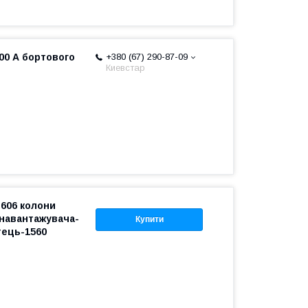
100 А бортового
+380 (67) 290-87-09
Киевстар
.606 колони
 навантажувача-
Купити
тець-1560