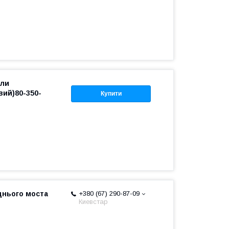
іли
вий)80-350-
Купити
днього моста
+380 (67) 290-87-09
Киевстар