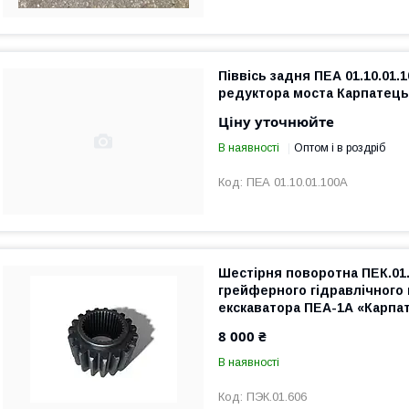
Піввісь задня ПЕА 01.10.01.
редуктора моста Карпатець
Ціну уточнюйте
В наявності
Оптом і в роздріб
ПЕА 01.10.01.100А
Шестірня поворотна ПЕК.01
грейферного гідравлічного
екскаватора ПЕА-1А «Карпа
8 000 ₴
В наявності
ПЭК.01.606