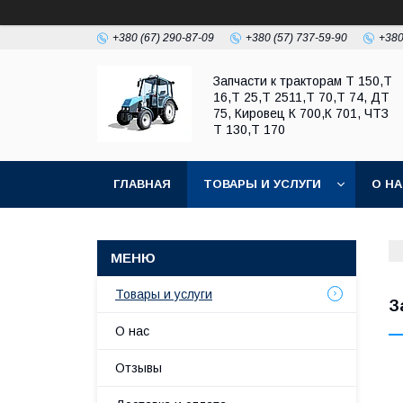
+380 (67) 290-87-09
+380 (57) 737-59-90
+380
Запчасти к тракторам Т 150,Т
16,Т 25,Т 2511,Т 70,Т 74, ДТ
75, Кировец К 700,К 701, ЧТЗ
Т 130,Т 170
ГЛАВНАЯ
ТОВАРЫ И УСЛУГИ
О Н
Товары и услуги
З
О нас
Отзывы