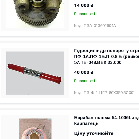
14 000 ₴
В наявності
ПЭА-013602604А
Гідроциліндр повороту стр
ПФ-1А.ПФ-1Б.П-0.8 Б (рейко
57.ПЕ-048.ВЕК 33.000
40 000 ₴
В наявності
ПЭ-Ф-1 ЦГР-80Х350.57.001
Барабан гальма 54-10061 за
Карпатець
Ціну уточнюйте