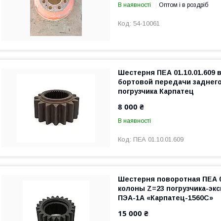
В наявності
Оптом і в роздріб
54-10061
Шестерня ПЕА 01.10.01.609 
бортовой передачи заднего
погрузчика Карпатец
8 000 ₴
В наявності
ПЕА 01.10.01.609
Шестерня поворотная ПЕА 01
колоны Z=23 погрузчика-экс
ПЭА-1А «Карпатец-1560С»
15 000 ₴