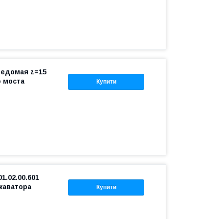
ведомая z=15
 моста
Купити
.02.00.601
каватора
Купити