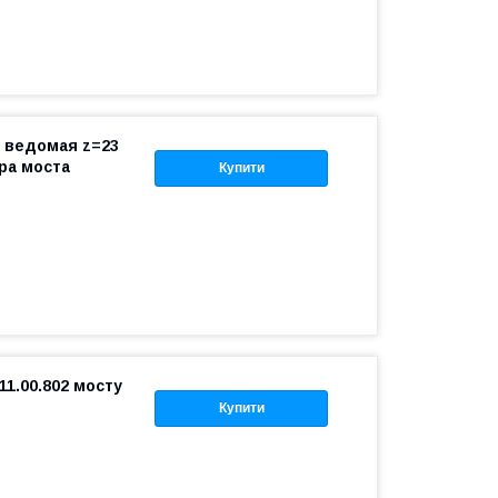
М ведомая z=23
ра моста
Купити
11.00.802 мосту
Купити