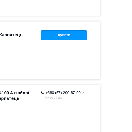
 Карпатець
Купити
.100 А в зборі
+380 (67) 290-87-09
Киевстар
Карпатець