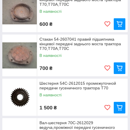
Т70,Т70А,Т70С
В наявності
600
₴
Стакан 54-2607041 правий підшипника
кінцевої передачі заднього моста трактора
Т70,Т70А,Т70С
В наявності
700
₴
Шестерня 54С-2612015 промежуточной
передачи гусеничного трактора Т70
В наявності
1 500
₴
Вал-шестерня 70С-2612029
ведуча,проміжної передачі гусеничного