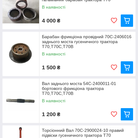
В наявності
4 000
₴
Барабан фрикціона провідний 70С-2406016
заднього моста гусеничного трактора
Т70,Т70С,Т70В
В наявності
1 500
₴
Вал заднього моста 54С-2400011-01
бортового фрикціона трактора
Т70,Т70С,Т70В
В наявності
1 200
₴
Торсіонний Вал 70С-2900024-10 правий
підвіски гусеничного трактора Т70