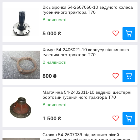
Вісь зірочки 54-2607060-10 ведучого колеса
гусеничного трактора Т70
В наявності
5 000
₴
Хомут 54-2406021-10 корпусу підшипника
гусеничного трактора Т70
В наявності
800
₴
Маточина 54-2402011-10 веденої шестерні
бортовий гусеничного трактора Т70
В наявності
1 500
₴
Стакан 54-2607039 підшипника лівий
кінцевої передачі заднього моста трактора