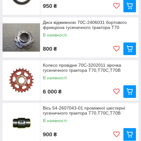
950
₴
Диск віджимною 70С-2406031 бортового
фрикціона гусеничного трактора Т70
В наявності
800
₴
Колесо провідне 70С-3202011 зірочка
гусеничного трактора Т70,Т70С,Т70В
В наявності
6 000
₴
Вісь 54-2607043-01 проміжної шестерні
гусеничного трактора Т70,Т70С,Т70В
В наявності
900
₴