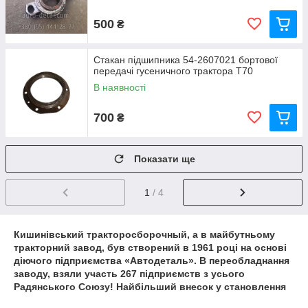
500
₴
Стакан підшипника 54-2607021 бортової
передачі гусеничного трактора Т70
В наявності
700
₴
Показати ще
1
/ 4
Кишинівський тракторосборочный, а в майбутньому
тракторний завод, був створений в 1961 році на основі
діючого підприємства «Автодеталь». В переобладнання
заводу, взяли участь 267 підприємств з усього
Радянського Союзу! Найбільший внесок у становлення
КТЗ зробили такі гіганти тракторної промисловості, як