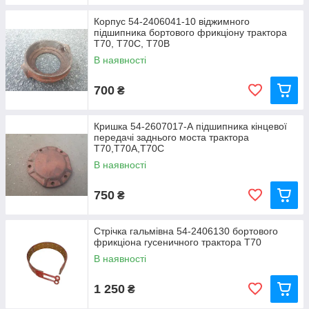
Корпус 54-2406041-10 віджимного
підшипника бортового фрикціону трактора
Т70, T70С, Т70В
В наявності
700
₴
Кришка 54-2607017-А підшипника кінцевої
передачі заднього моста трактора
Т70,Т70А,Т70С
В наявності
750
₴
Стрічка гальмівна 54-2406130 бортового
фрикціона гусеничного трактора Т70
В наявності
1 250
₴