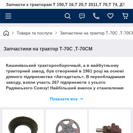
Запчасти к тракторам Т 150,Т 16,Т 25,Т 2511,Т 70,Т 74, ДТ 75
Товари та послуги
Запчастини на трактор Т-70С ,Т-70
Запчастини на трактор Т-70С ,Т-70СМ
Кишинівський тракторосборочный, а в майбутньому
тракторний завод, був створений в 1961 році на основі
діючого підприємства «Автодеталь». В переобладнання
заводу, взяли участь 267 підприємств з усього
Радянського Союзу! Найбільший внесок у становлення
КТЗ зробили такі гіганти тракторної промисловості, як
Показати все
Алтайський, Харківський і Мінський заводи, крім
обладнання з цих підприємств на Кишинівський завод
були відправлені досвідчені інженери, майстри та
конструктори. У 1962 році побачив світло перший
молдавський Т-50В, а через три роки кількість тракторів
цієї моделі зійшли з конвеєра КТЗ досягла 10 тис. В 1967