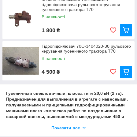
сзади).Тормоза сухие, ленточные, плавающего типа (по
гідропідсилювача рульового керування
одному на борт) позволяют тормозить трактор как при
гусеничного трактора Т70
переднем, так и заднем ходе. Муфтами поворота
В наявності
управляют при помощи рычагов, а тормозами - при
помощи педалей. Для снижения усилий на рычаги в
систему управления муфтами поворота включены
1 800
₴
гидроусилители.По обеим сторонам корпуса заднего
моста расположены две конечные передачи. Каждая из
Гідропідсилювач 70С-3404020-30 рульового
них представляет собой двухступенчатый редуктор с
керування гусеничного трактора Т70
размещением ступеней в самостоятельных корпусах.
В наявності
4 500
₴
Гусеничный свекловичный, класса тяги 20,0 кН (2 тс).
Предназначен для выполнения в агрегате с навесными,
полунавесными и прицепными гидрофицированными
машинами всего комплекса работ по возделыванию
сахарной свеклы, высеваемой с междурядьями 450 и
600 мм, и других пропашных культур.Остов трактора
Показати все
состоит из полурамы, выполненной из двух
лонжеронов, связанных между собой передним брусом,