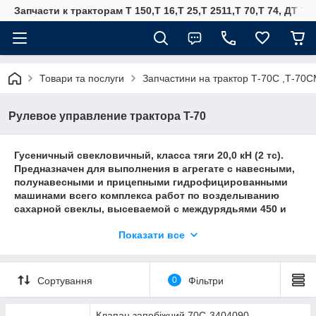
Запчасти к тракторам Т 150,Т 16,Т 25,Т 2511,Т 70,Т 74, ДТ 75
Товари та послуги
Запчастини на трактор Т-70С ,Т-70
Рулевое управление трактора T-70
Гусеничный свекловичный, класса тяги 20,0 кН (2 тс).
Предназначен для выполнения в агрегате с навесными,
полунавесными и прицепными гидрофицированными
машинами всего комплекса работ по возделыванию
сахарной свеклы, высеваемой с междурядьями 450 и
600 мм, и других пропашных культур.Остов трактора
Показати все
состоит из полурамы, выполненной из двух
лонжеронов, связанных между собой передним брусом,
и корпусов: главной муфты сцепления, КПП, заднего
моста, конечных передач. Спереди и сзади он
Сортування
0
Фільтри
подрессорен четырьмя круглыми поперечно
расположенными торсионами (по два спереди и
Клапан запобіжний 70С-3404090