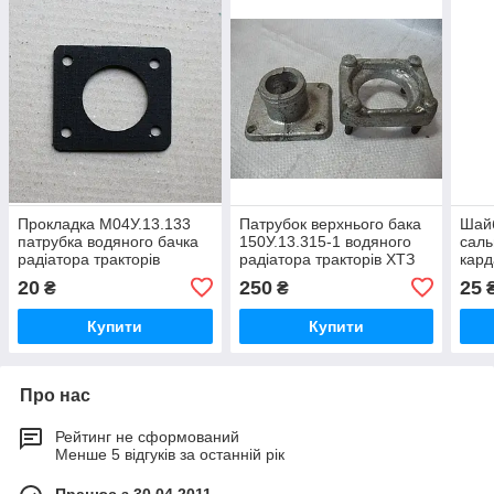
Прокладка М04У.13.133
Патрубок верхнього бака
Шайб
патрубка водяного бачка
150У.13.315-1 водяного
саль
радіатора тракторів
радіатора тракторів ХТЗ
кард
Т-150,Т-151,Т-156,Т-
Т-150,Т-151,Т-156
ХТЗ
20
250
25
₴
₴
151,
121
Купити
Купити
Про нас
Рейтинг не сформований
Менше 5 відгуків за останній рік
Працює з 30.04.2011