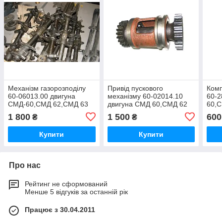
Механізм газорозподілу
Привід пускового
Ком
60-06013.00 двигуна
механізму 60-02014.10
60-2
СМД-60,СМД 62,СМД 63
двигуна СМД 60,СМД 62
60,
тракторів ХТЗ Т-150
тракторів ХТЗ
72 т
1 800
1 500
600
₴
₴
г,Т-151к,Т-156
Т-150,Т-151,Т-156,Т-157
Т-15
Купити
Купити
Про нас
Рейтинг не сформований
Менше 5 відгуків за останній рік
Працює з 30.04.2011