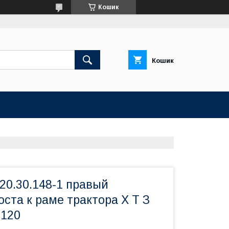
Кошик
Кошик
20.30.148-1 правый
ста к раме трактора Х Т З
Т120