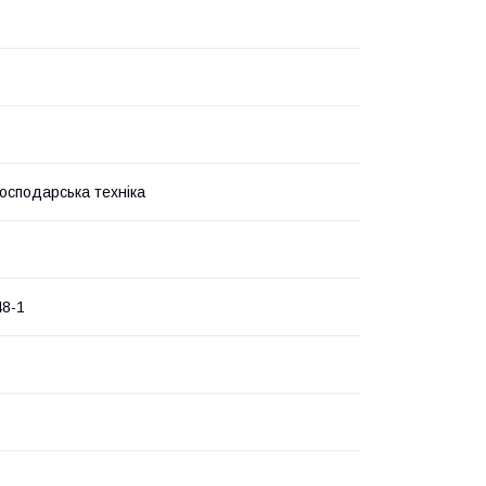
господарська техніка
48-1