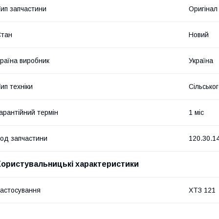
ип запчастини
Оригінал
Стан
Новий
раїна виробник
Україна
ип техніки
Сільсько
арантійний термін
1 міс
од запчастини
120.30.1
Користувальницькі характеристики
астосування
ХТЗ 121