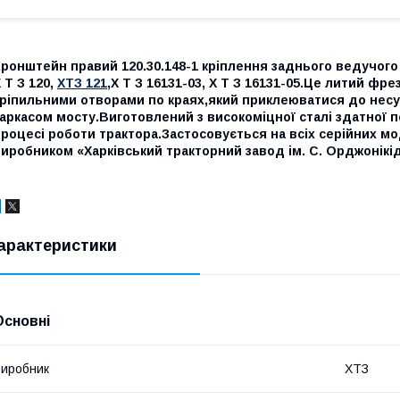
ронштейн правий 120.30.148-1 кріплення заднього ведучого
 Т З 120,
ХТЗ 121
,Х Т З 16131-03, Х Т З 16131-05.Це литий ф
кріпильними отворами по краях,який приклеюватися до несу
аркасом мосту.Виготовлений з високоміцної сталі здатної 
роцесі роботи трактора.Застосовується на всіх серійних м
иробником «Харківський тракторний завод ім. С. Орджонікідз
арактеристики
Основні
иробник
ХТЗ