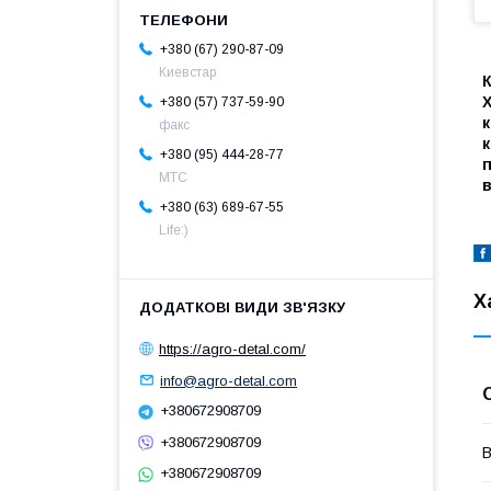
+380 (67) 290-87-09
Киевстар
К
Х
+380 (57) 737-59-90
факс
к
+380 (95) 444-28-77
п
МТС
в
+380 (63) 689-67-55
Life:)
Х
https://agro-detal.com/
info@agro-detal.com
+380672908709
+380672908709
В
+380672908709