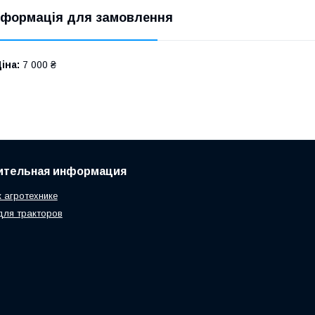
нформація для замовлення
іна:
7 000 ₴
ительная информация
к агротехнике
для тракторов