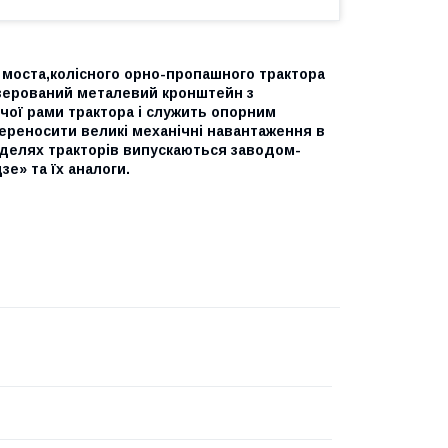
 моста,колісного орно-пропашного трактора
резерований металевий кронштейн з
чої рами трактора і служить опорним
переносити великі механічні навантаження в
оделях тракторів випускаються заводом-
е» та їх аналоги.