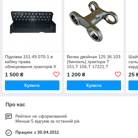
Підніжка 151.49.070-1 в
Вилка двойная 125.36.103
Шайб
кабіну права
(бинокль),трактора Т
саль
облицювання,тракторів Х
151,Т 156,Т 17221,Т
кард
Т
17021,ХТЗ-121,
ХТЗ
1 500
1 200
25
₴
₴
З,Т-151,Т-156,Т-17221,Т-17021,Т-157
ХТЗ-16131
151,
121
Купити
Купити
Про нас
Рейтинг не сформований
Менше 5 відгуків за останній рік
Працює з 30.04.2011