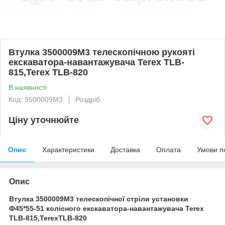
Втулка 3500009M3 телескопічною рукояті
екскаватора-навантажувача Terex TLB-
815,Terex TLB-820
В наявності
Код: 3500009M3
Роздріб
Ціну уточнюйте
Опис
Характеристики
Доставка
Оплата
Умови п
Опис
Втулка 3500009M3 телескопічної стріли установки
Ф45*55-51
колісного екскаватора-навантажувача Terex
TLB-815,TerexTLB-820