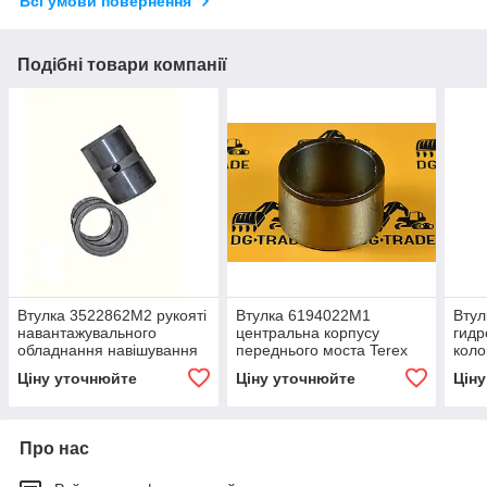
Всі умови повернення
Подібні товари компанії
Втулка 3522862M2 рукояті
Втулка 6194022M1
Втул
навантажувального
центральна корпусу
гидр
обладнання навішування
переднього моста Terex
коло
екскаватора-
TLB-815,TerexTLB-820
815,
Ціну уточнюйте
Ціну уточнюйте
Цін
навантажувача TLB-815
Про нас