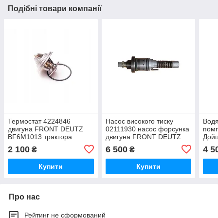
Подібні товари компанії
Термостат 4224846
Насос високого тиску
Водя
двигуна FRONT DEUTZ
02111930 насос форсунка
помп
BF6M1013 трактора
двигуна FRONT DEUTZ
Дойц
Т-17021,Т-16131-03
BF6M1013 трактора
1013
2 100
6 500
4 5
₴
₴
Т-17021,Т-16131-03
1613
Купити
Купити
Про нас
Рейтинг не сформований