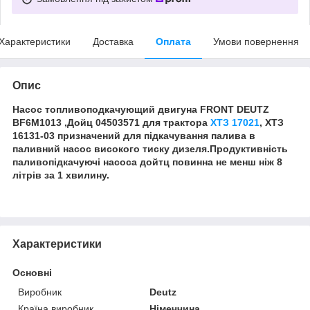
Характеристики
Доставка
Оплата
Умови повернення
Опис
Насос топливоподкачующий двигуна FRONT DEUTZ
BF6M1013 ,Дойц 04503571 для трактора
ХТЗ 17021
, ХТЗ
16131-03 призначений для підкачування палива в
паливний насос високого тиску дизеля.Продуктивність
паливопідкачуючі насоса дойтц повинна не менш ніж 8
літрів за 1 хвилину.
Характеристики
Основні
Виробник
Deutz
Країна виробник
Німеччина