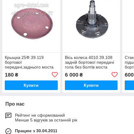
Крыщка 25Ф.39.119
Вісь колеса 4010.39.108
Стак
бортової
задній бортової передачі
підш
передачі,заднього моста
гола без болтів моста
борт
трактора
трактора Т-25Ф,Т 25ФМ,Т
задн
180
6 000
600
₴
₴
Т-25Ф,Т-25ФМ,Т-2511,Т-3510
2511,Т 3510
Т-25
Купити
Купити
Про нас
Рейтинг не сформований
Менше 5 відгуків за останній рік
Працює з 30.04.2011