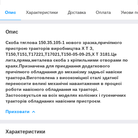
Опис
Характеристики
Доставка
Оплата
Умови п
Опис
Скоба тяглова 150.35.105-1 нового зразка,причіпного
пристрою тракторів виробництва Х Т З,
Т150,Т151,Т17221,Т17021,Т150-05-09-25,Х Т З181.Це
лита,пряма,металева скоба з кріпильними отворами по
краях.Призначена для приєднання додаткового
причіпного обладнання до механізму задньої навіски
трактора.Виготовлена з високоміцної сталі здатної
переносити великі механічні навантаження в процесі
роботи навісного обладнання на тракторі.
Застосовується на всіх моделях колісних і гусеничних
тракторів обладнаних навісним пристроєм
.
Приховати
Характеристики