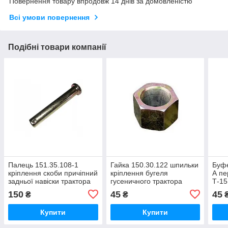
Повернення товару впродовж 14 днів за домовленістю
Всі умови повернення
Подібні товари компанії
Палець 151.35.108-1
Гайка 150.30.122 шпильки
Буфе
кріплення скоби причіпний
кріплення бугеля
А пе
задньої навіски трактора
гусеничного трактора
Т-15
Т150
Т150г,ХТЗ 181
150
45
45
₴
₴
Купити
Купити