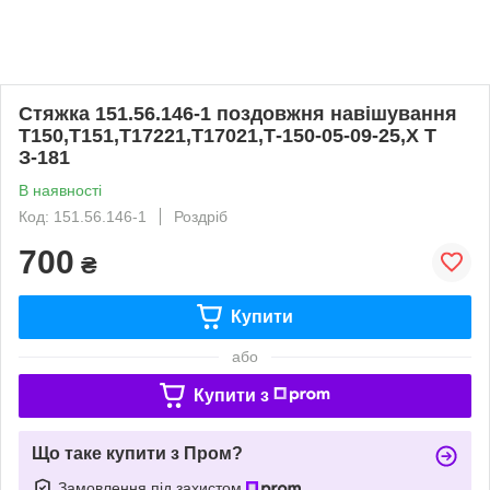
Стяжка 151.56.146-1 поздовжня навішування
Т150,Т151,Т17221,Т17021,Т-150-05-09-25,Х Т
З-181
В наявності
Код: 151.56.146-1
Роздріб
700
₴
Купити
або
Купити з
Що таке купити з Пром?
Замовлення під захистом