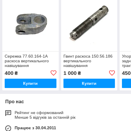
Сережка 77.60.164-1А
Гвинт раскоса 150.56.186
Упор
раскоса вертикального
вертикального
задн
навішування
навішування
трак
Т150,Т151,Т17221,Т17021,Т150-
Т150,Т151,Т17221,Т17021,Т150-
Т-15
400
1 000
450
₴
₴
05-09-25
05-09-25
Купити
Купити
Про нас
Рейтинг не сформований
Менше 5 відгуків за останній рік
Працює з 30.04.2011