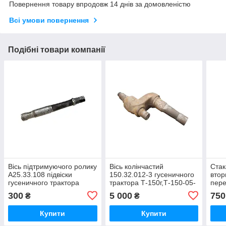
Повернення товару впродовж 14 днів за домовленістю
Всі умови повернення
Подібні товари компанії
Вісь підтримуючого ролику
Вісь колінчастий
Стак
А25.33.108 підвіски
150.32.012-3 гусеничного
втор
гусеничного трактора
трактора Т-150г,Т-150-05-
пере
Т-150г,Т-150-05-09-25 і
09-25,ХТЗ-181
трак
300
5 000
750
₴
₴
ХТЗ-181
09-2
Купити
Купити