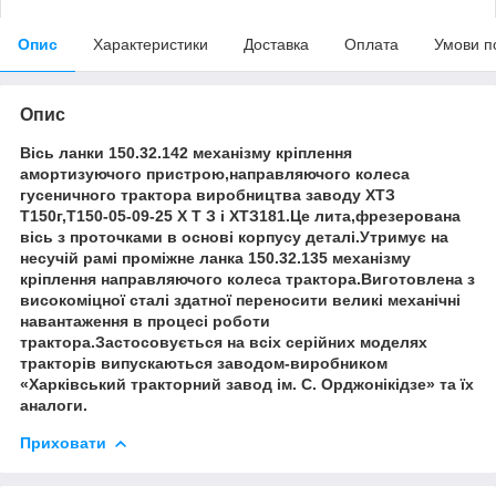
Опис
Характеристики
Доставка
Оплата
Умови п
Опис
Вісь ланки 150.32.142 механізму кріплення
амортизуючого пристрою,направляючого колеса
гусеничного трактора виробництва заводу ХТЗ
Т150г,Т150-05-09-25 Х Т З і ХТЗ181.Це лита,фрезерована
вісь з проточками в основі корпусу деталі.Утримує на
несучій рамі проміжне ланка 150.32.135 механізму
кріплення направляючого колеса трактора.Виготовлена з
високоміцної сталі здатної переносити великі механічні
навантаження в процесі роботи
трактора.Застосовується на всіх серійних моделях
тракторів випускаються заводом-виробником
«Харківський тракторний завод ім. С. Орджонікідзе» та їх
аналоги.
Приховати