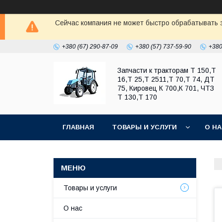
Сейчас компания не может быстро обрабатывать з
+380 (67) 290-87-09
+380 (57) 737-59-90
+380
Запчасти к тракторам Т 150,Т
16,Т 25,Т 2511,Т 70,Т 74, ДТ
75, Кировец К 700,К 701, ЧТЗ
Т 130,Т 170
ГЛАВНАЯ
ТОВАРЫ И УСЛУГИ
О Н
Товары и услуги
О нас