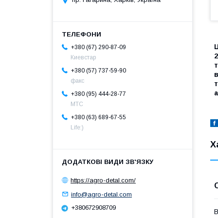
Ц
+380 (67) 290-87-09
2
Киевстар
т
+380 (57) 737-59-90
в
факс
т
а
+380 (95) 444-28-77
МТС
+380 (63) 689-67-55
Life:)
Х
https://agro-detal.com/
info@agro-detal.com
+380672908709
В