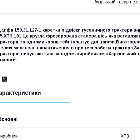
будь-який товар не п
апфа 150.31.127-1 каретки підвіски гусеничного трактора ви
5,ХТЗ 181.Це кругла фрезерована сталева вісь яка вставляєт
рактора.На одному кронштейні коштує дві цапфи.Виготовлен
еликі механічні навантаження в процесі роботи трактора.З
ракторів випускаються заводом-виробником «Харківський тр
налоги.
арактеристики
Основні
иробник
ХТЗ