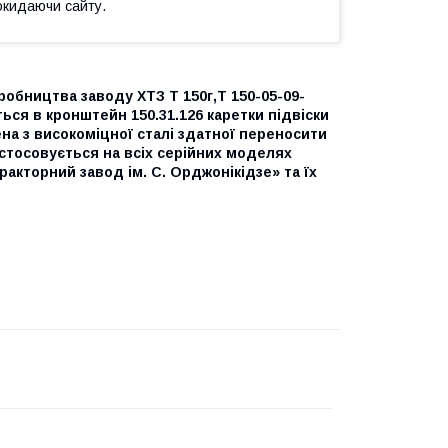
окидаючи сайту.
робництва заводу ХТЗ Т 150г,Т 150-05-09-
ься в кронштейн 150.31.126 каретки підвіски
а з високоміцної сталі здатної переносити
астосовується на всіх серійних моделях
акторний завод ім. С. Орджонікідзе» та їх