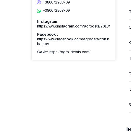
+380672908709
+380672908709
Т
Instagram
https://www.instagram.com/agrodetal2013/
Facebook
https://www.facebook.com/agrodetalcon.k
К
harkov
Сайт
https://agro-detals.com/
Т
Г
К
З
І