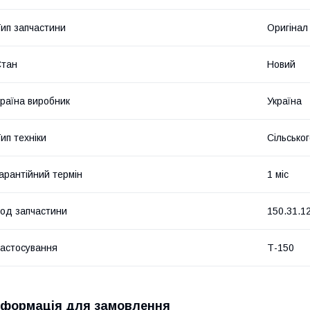
ип запчастини
Оригінал
Стан
Новий
раїна виробник
Україна
ип техніки
Сільсько
арантійний термін
1 міс
од запчастини
150.31.1
астосування
Т-150
нформація для замовлення