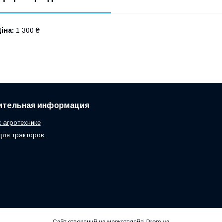
іна:
1 300 ₴
ительная информация
к агротехнике
для тракторов
Сайт створений на маркетплейсі
Prom.ua