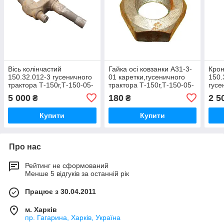
Вісь колінчастий
Гайка осі ковзанки А31-3-
Крон
150.32.012-3 гусеничного
01 каретки,гусеничного
150.
трактора Т-150г,Т-150-05-
трактора Т-150г,Т-150-05-
гусе
09-25,ХТЗ-181
09-25,ХТЗ-181
Т-15
5 000
180
2 5
₴
₴
25,Х
Купити
Купити
Про нас
Рейтинг не сформований
Менше 5 відгуків за останній рік
Працює з 30.04.2011
м. Харків
пр. Гагарина, Харків, Україна