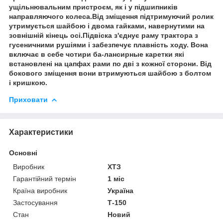
ущільнювальним пристроєм, як і у підшипників
направляючого колеса.Від зміщення підтримуючий ролик
утримується шайбою і двома гайками, навернутими на
зовнішній кінець осі.Підвіска з'єднує раму трактора з
гусеничними рушіями і забезпечує плавність ходу. Вона
включає в себе чотири ба-лансирные каретки які
встановлені на цапфах рами по дві з кожної сторони. Від
бокового зміщення вони втримуються шайбою з болтом
і кришкою.
Приховати
Характеристики
Основні
Виробник
ХТЗ
Гарантійний термін
1 міс
Країна виробник
Україна
Застосування
Т-150
Стан
Новий