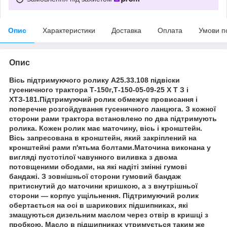
Опис
Характеристики
Доставка
Оплата
Умови п
Опис
Вісь підтримуючого ролику А25.33.108 підвіски
гусеничного трактора Т-150г,Т-150-05-09-25 Х Т З і
ХТЗ-181.Підтримуючий ролик обмежує провисання і
поперечне розгойдування гусеничного ланцюга. З кожної
сторони рами трактора встановлено по два підтримують
ролика. Кожен ролик має маточину, вісь і кронштейн.
Вісь запресована в кронштейн, який закріплений на
кронштейні рами п'ятьма болтами.Маточина виконана у
вигляді пустотілої чавунного виливка з двома
потовщеними ободами, на які надіті змінні гумові
бандажі. З зовнішньої сторони гумовий бандаж
притиснутий до маточини кришкою, а з внутрішньої
сторони — корпус ущільнення. Підтримуючий ролик
обертається на осі в шарикових підшипниках, які
змащуються дизельним маслом через отвір в кришці з
пробкою. Масло в підшипниках утримується таким же