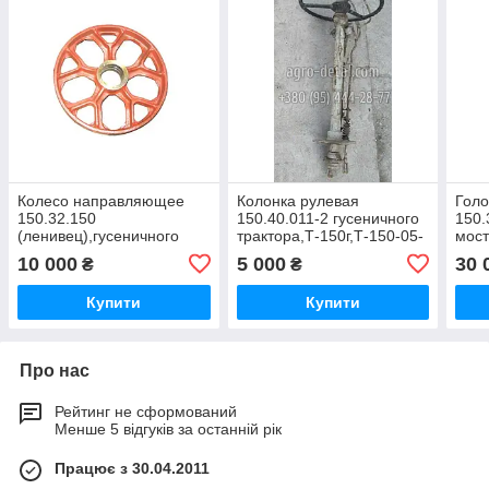
Колесо направляющее
Колонка рулевая
Голо
150.32.150
150.40.011-2 гусеничного
150.
(ленивец),гусеничного
трактора,Т-150г,Т-150-05-
мост
трактора ХТЗ
09-25,ХТЗ-181
трак
10 000
5 000
30 
₴
₴
Т-150г,Т-150-05-09-
09-2
25,ХТЗ-181
Купити
Купити
Про нас
Рейтинг не сформований
Менше 5 відгуків за останній рік
Працює з 30.04.2011