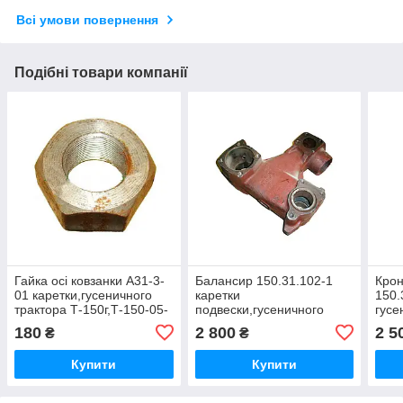
Всі умови повернення
Подібні товари компанії
Гайка осі ковзанки А31-3-
Балансир 150.31.102-1
Крон
01 каретки,гусеничного
каретки
150.
трактора Т-150г,Т-150-05-
подвески,гусеничного
гусе
09-25,ХТЗ-181
трактора Т-150г,Т-150-05-
Т-15
180
2 800
2 5
₴
₴
09-25,ХТЗ-181
25,Х
Купити
Купити