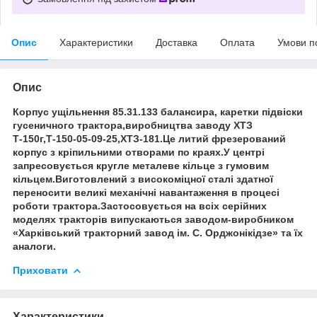
Опис
Характеристики
Доставка
Оплата
Умови п
Опис
Корпус ущільнення 85.31.133 балансира, каретки підвіски
гусеничного трактора,виробництва заводу ХТЗ
Т-150г,Т-150-05-09-25,ХТЗ-181.Це литий фрезерований
корпус з кріпильними отворами по краях.У центрі
запресовується кругле металеве кільце з гумовим
кільцем.Виготовлений з високоміцної сталі здатної
переносити великі механічні навантаження в процесі
роботи трактора.Застосовується на всіх серійних
моделях тракторів випускаються заводом-виробником
«Харківський тракторний завод ім. С. Орджонікідзе» та їх
аналоги.
Приховати
Характеристики