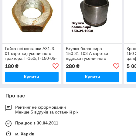
Гайка осі ковзанки А31-3-
Втулка балансира
Крон
01 каретки,гусеничного
150.31.103 А каретки
150.
трактора Т-150г,Т-150-05-
підвіски гусеничного
цапф
09-25,ХТЗ-181
трактора Т-150г,Т-150-05-
трак
180
280
5 0
₴
₴
09-25,ХТЗ-181
09-2
Купити
Купити
Про нас
Рейтинг не сформований
Менше 5 відгуків за останній рік
Працює з 30.04.2011
м. Харків