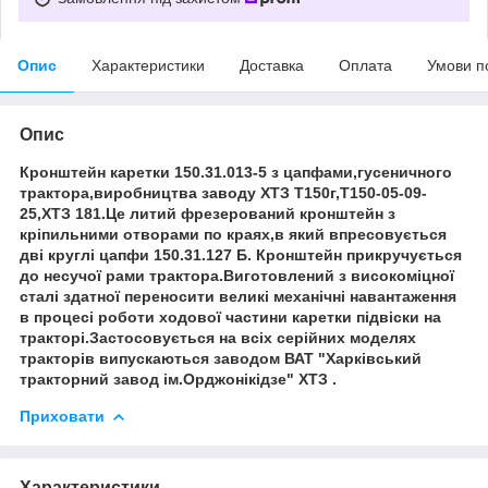
Опис
Характеристики
Доставка
Оплата
Умови п
Опис
Кронштейн каретки 150.31.013-5 з цапфами,гусеничного
трактора,виробництва заводу ХТЗ Т150г,Т150-05-09-
25,ХТЗ 181.Це литий фрезерований кронштейн з
кріпильними отворами по краях,в який впресовується
дві круглі цапфи 150.31.127 Б. Кронштейн прикручується
до несучої рами трактора.Виготовлений з високоміцної
сталі здатної переносити великі механічні навантаження
в процесі роботи ходової частини каретки підвіски на
тракторі.Застосовується на всіх серійних моделях
тракторів випускаються заводом ВАТ "Харківський
тракторний завод ім.Орджонікідзе" ХТЗ .
Приховати
Характеристики