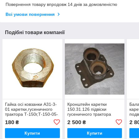
Повернення товару впродовж 14 днів за домовленістю
Всі умови повернення
Подібні товари компанії
Гайка осі ковзанки А31-3-
Кронштейн каретки
Бала
01 каретки,гусеничного
150.31.126 підвіски
каре
трактора Т-150г,Т-150-05-
гусеничного трактора
подв
09-25,ХТЗ-181
Т-150г,Т-150-05-09-
трак
180
2 500
2 8
₴
₴
25,ХТЗ-181
09-2
Купити
Купити