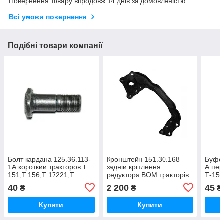
Повернення товару впродовж 14 днів за домовленістю
Всі умови повернення
Подібні товари компанії
Болт кардана 125.36.113-
Кронштейн 151.30.168
Буфе
1А короткий тракторов Т
задній кріплення
А пе
151,Т 156,Т 17221,Т
редуктора ВОМ тракторів
Т-15
17021,ХТЗ-121
Т-151,Т-17221,Т-17021
40
2 200
45
₴
₴
Купити
Купити