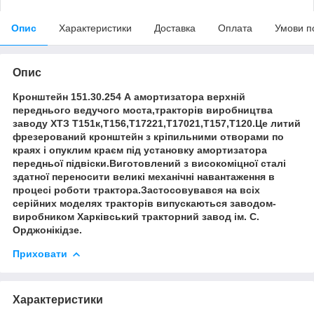
Опис
Характеристики
Доставка
Оплата
Умови п
Опис
Кронштейн 151.30.254 А амортизатора верхній
переднього ведучого моста,тракторів виробництва
заводу ХТЗ Т151к,Т156,Т17221,Т17021,Т157,Т120.Це литий
фрезерований кронштейн з кріпильними отворами по
краях і опуклим краєм під установку амортизатора
передньої підвіски.Виготовлений з високоміцної сталі
здатної переносити великі механічні навантаження в
процесі роботи трактора.Застосовувався на всіх
серійних моделях тракторів випускаються заводом-
виробником Харківський тракторний завод ім. С.
Орджонікідзе.
Приховати
Характеристики