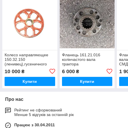
Колесо направляющее
Фланець 161.21.016
Флан
150.32.150
колінчастого вала
вала
(ленивец),гусеничного
трактора
СМД 
трактора ХТЗ
ХТЗ-150К-12,ХТЗ-173,ХТЗ-16331
Т-15
10 000
6 000
1 9
₴
₴
Т-150г,Т-150-05-09-
з двигуном КАМАЗ 740.02-
25,ХТЗ-181
1802
Купити
Купити
Про нас
Рейтинг не сформований
Менше 5 відгуків за останній рік
Працює з 30.04.2011