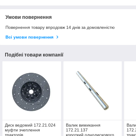
Умови повернення
Повернення товару впродовж 14 днів за домовленістю
Всі умови повернення
Подібні товари компанії
Диск ведомий 172.21.024
Валик вимикання
Вали
муфти зчеплення
172.21.137
172.
тракторів
короткий,однодискового
трак