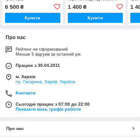
Т-151,Т-156,Т-17221,Т-17021,ХТЗ-181
зчеплення тракторів
Т-15
6 500
1 400
1 4
₴
₴
Т-151,Т-156,Т-17221,Т-17021,Т-15
Купити
Купити
Про нас
Рейтинг не сформований
Менше 5 відгуків за останній рік
Працює з 30.04.2011
м. Харків
пр. Гагарина, Харків, Україна
Контакти
Сьогодні працює з 07:00 до 22:00
Показати весь графік роботи
Про нас