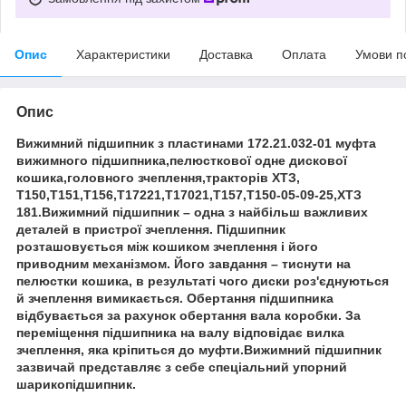
Опис
Характеристики
Доставка
Оплата
Умови п
Опис
Вижимний підшипник з пластинами 172.21.032-01 муфта
вижимного підшипника,пелюсткової одне дискової
кошика,головного зчеплення,тракторів ХТЗ,
Т150,Т151,Т156,Т17221,Т17021,Т157,Т150-05-09-25,ХТЗ
181.Вижимний підшипник – одна з найбільш важливих
деталей в пристрої зчеплення. Підшипник
розташовується між кошиком зчеплення і його
приводним механізмом. Його завдання – тиснути на
пелюстки кошика, в результаті чого диски роз'єднуються
й зчеплення вимикається. Обертання підшипника
відбувається за рахунок обертання вала коробки. За
переміщення підшипника на валу відповідає вилка
зчеплення, яка кріпиться до муфти.Вижимний підшипник
зазвичай представляє з себе спеціальний упорний
шарикопідшипник.