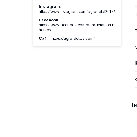
Instagram
https://www.instagram.com/agrodetal2013/
Т
Facebook
https://www.facebook.com/agrodetalcon.k
harkov
Т
Сайт
https://agro-detals.com/
К
З
І
Ц