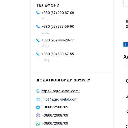
+380 (67) 290-87-09
Киевстар
К
Х
+380 (57) 737-59-90
факс
+380 (95) 444-28-77
МТС
+380 (63) 689-67-55
Х
Life:)
https://agro-detal.com/
В
info@agro-detal.com
+380672908709
К
+380672908709
+380672908709