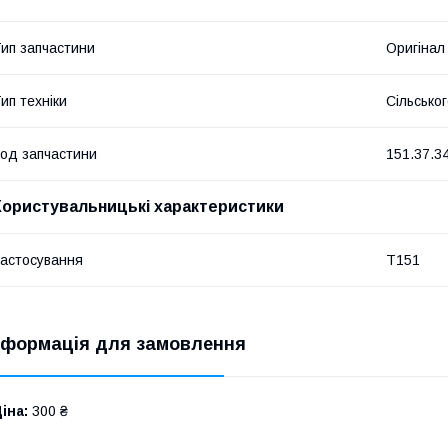
ип запчастини
Оригінал
ип техніки
Сільсько
од запчастини
151.37.3
Користувальницькі характеристики
астосування
Т151
нформація для замовлення
іна:
300 ₴