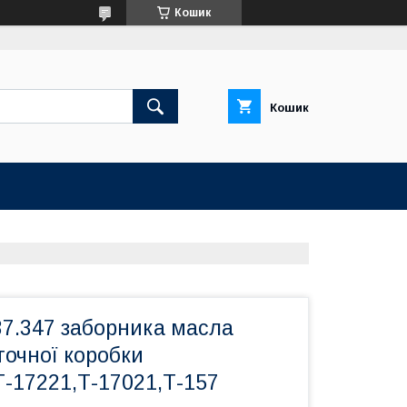
Кошик
Кошик
37.347 заборника масла
точної коробки
Т-17221,Т-17021,Т-157