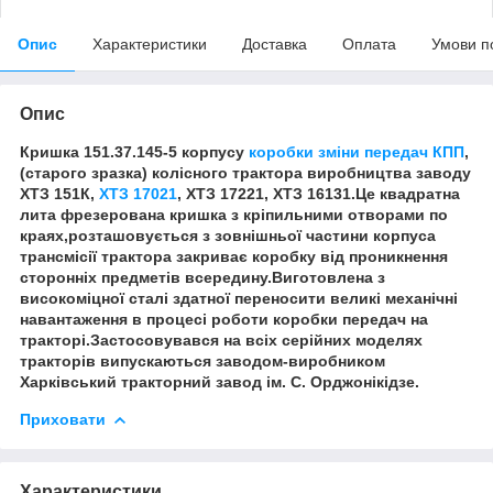
Опис
Характеристики
Доставка
Оплата
Умови п
Опис
Кришка 151.37.145-5 корпусу
коробки зміни передач КПП
,
(старого зразка) колісного трактора виробництва заводу
ХТЗ 151К,
ХТЗ 17021
, ХТЗ 17221, ХТЗ 16131.Це квадратна
лита фрезерована кришка з кріпильними отворами по
краях,розташовується з зовнішньої частини корпуса
трансмісії трактора закриває коробку від проникнення
сторонніх предметів всередину.Виготовлена з
високоміцної сталі здатної переносити великі механічні
навантаження в процесі роботи коробки передач на
тракторі.Застосовувався на всіх серійних моделях
тракторів випускаються заводом-виробником
Харківський тракторний завод ім. С. Орджонікідзе.
Приховати
Характеристики