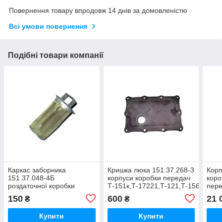
Повернення товару впродовж 14 днів за домовленістю
Всі умови повернення
Подібні товари компанії
Каркас заборника
Кришка люка 151.37.268-3
Корп
151.37.048-4Б
корпуси коробки передач
коро
роздаточної коробки
Т-151к,Т-17221,Т-121,Т-156,Т-170
пере
Т-151К,
ХТЗ-16131,Т-157
ХТЗ-
150
600
21 
₴
₴
ХТЗ-17021,ХТЗ-17221,ХТЗ-16131.Т-156
ХТЗ-
Купити
Купити