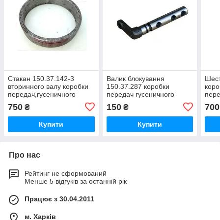
Стакан 150.37.142-3
Валик блокування
Шест
вторинного валу коробки
150.37.287 коробки
коро
передач,гусеничного
передач гусеничного
пере
трактора Т-150г,Т-150-05-
трактора Т-150г,Т-150-05-
трак
750
150
700
₴
₴
09-25,ХТЗ-181
09-25 ХТЗ-181
09-2
Купити
Купити
Про нас
Рейтинг не сформований
Менше 5 відгуків за останній рік
Працює з 30.04.2011
м. Харків