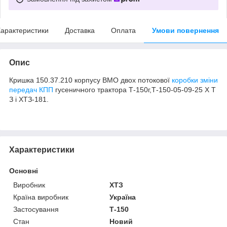
арактеристики
Доставка
Оплата
Умови повернення
Опис
Кришка 150.37.210 корпусу ВМО двох потокової
коробки зміни
передач КПП
гусеничного трактора Т-150г,Т-150-05-09-25 Х Т
З і ХТЗ-181.
Характеристики
Основні
Виробник
ХТЗ
Країна виробник
Україна
Застосування
Т-150
Стан
Новий