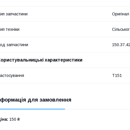
ип запчастини
Оригінал
ип техніки
Сільсько
од запчастини
150.37.4
Користувальницькі характеристики
астосування
Т151
нформація для замовлення
іна:
150 ₴