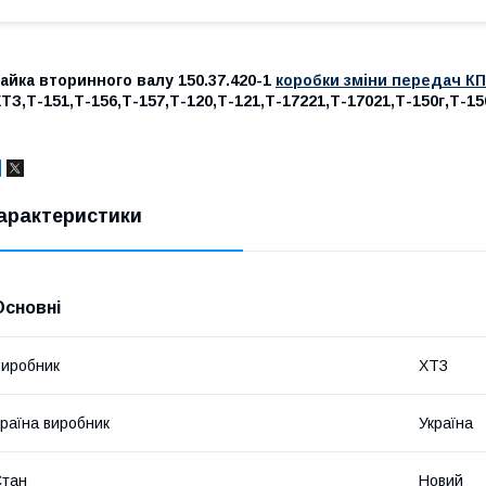
айка вторинного валу 150.37.420-1
коробки зміни передач К
ТЗ,Т-151,Т-156,Т-157,Т-120,Т-121,Т-17221,Т-17021,Т-150г,Т-15
арактеристики
Основні
иробник
ХТЗ
раїна виробник
Україна
Стан
Новий