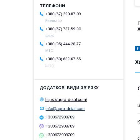
+380 (67) 290-87-09
Киевстар
Г
Х
+380 (57) 737-59-90
факс
+380 (95) 444-28-77
МТС
+380 (63) 689-67-55
Х
Life:)
https://agro-detal.com/
В
info@agro-detal.com
+380672908709
К
+380672908709
+380672908709