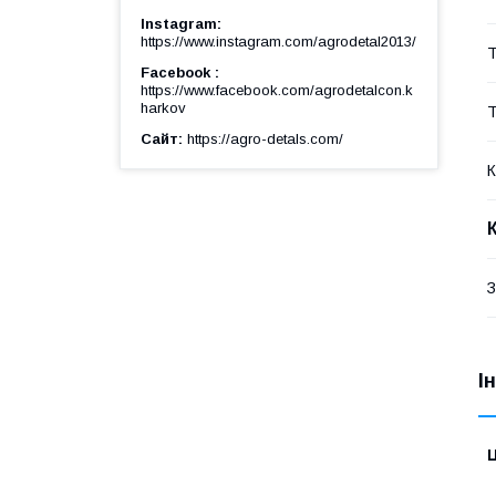
Instagram
https://www.instagram.com/agrodetal2013/
Т
Facebook
https://www.facebook.com/agrodetalcon.k
harkov
Т
Сайт
https://agro-detals.com/
К
З
І
Ц