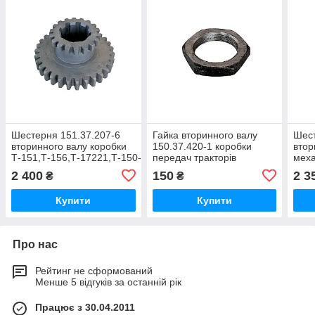
Шестерня 151.37.207-6
Гайка вторинного валу
Шест
вторинного валу коробки
150.37.420-1 коробки
втор
Т-151,Т-156,Т-17221,Т-150-
передач тракторів
меха
05-09-25
Т-151,Т-156,Т-157,Т-120,Т-121,Т-
пер
2 400
150
2 3
₴
₴
Т-15
05-0
Купити
Купити
Про нас
Рейтинг не сформований
Менше 5 відгуків за останній рік
Працює з 30.04.2011