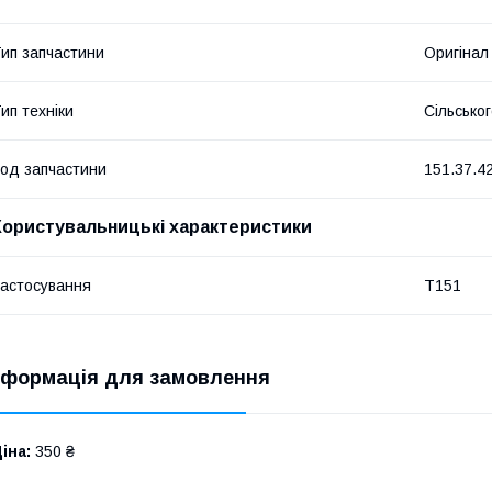
ип запчастини
Оригінал
ип техніки
Сільсько
од запчастини
151.37.4
Користувальницькі характеристики
астосування
Т151
нформація для замовлення
іна:
350 ₴