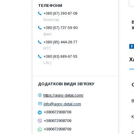
+380 (67) 290-87-09
Киевстар
Х
+380 (57) 737-59-90
факс
+380 (95) 444-28-77
МТС
+380 (63) 689-67-55
Х
Life:)
https://agro-detal.com/
В
info@agro-detal.com
+380672908709
К
+380672908709
+380672908709