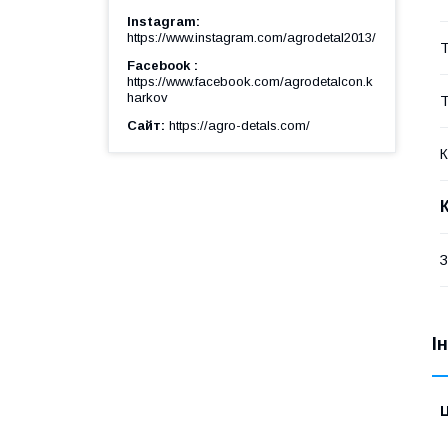
Instagram
https://www.instagram.com/agrodetal2013/
Т
Facebook
https://www.facebook.com/agrodetalcon.k
harkov
Т
Сайт
https://agro-detals.com/
К
З
І
Ц