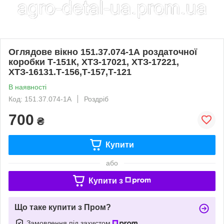
Оглядове вікно 151.37.074-1А роздаточної
коробки Т-151К, ХТЗ-17021, ХТЗ-17221,
ХТЗ-16131.Т-156,Т-157,Т-121
В наявності
Код: 151.37.074-1А
Роздріб
700
₴
Купити
або
Купити з
Що таке купити з Пром?
Замовлення під захистом