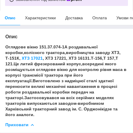
Опис
Характеристики
Доставка
Оплата
Умови п
Опис
Оглядове вікно 151.37.074-1А роздавальної
коробки,колісного трактора,виробництва заводу ХТЗ,
Т-151К,
ХТЗ 17021
, ХТЗ 17221, ХТЗ 16131.Т-156,Т 157,Т
121.Це литий фрезерований корпус,всередині якого
розміщується оглядове вікно для контролю рівня маса в
корпусі трансмісії трактора при його
експлуатації.Виготовлено з надміцної сталі здатної
переносити великі механічні навантаження в процесі
роботи роздавальної коробки передач на
тракторі.Застосовувався на всіх серійних моделях
тракторів випускаються заводом-виробником
Харківський тракторний завод ім. С. Орджонікідзе та
його аналоги.
Приховати