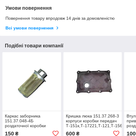
Умови повернення
Повернення товару впродовж 14 днів за домовленістю
Всі умови повернення
Подібні товари компанії
Каркас заборника
Кришка люка 151.37.268-3
Втул
151.37.048-4Б
корпуси коробки передач
при
роздаточної коробки
Т-151к,Т-17221,Т-121,Т-156,Т-170
розд
Т-151К,
ХТЗ-16131,Т-157
Т-15
150
600
100
₴
₴
ХТЗ-17021,ХТЗ-17221,ХТЗ-16131.Т-156