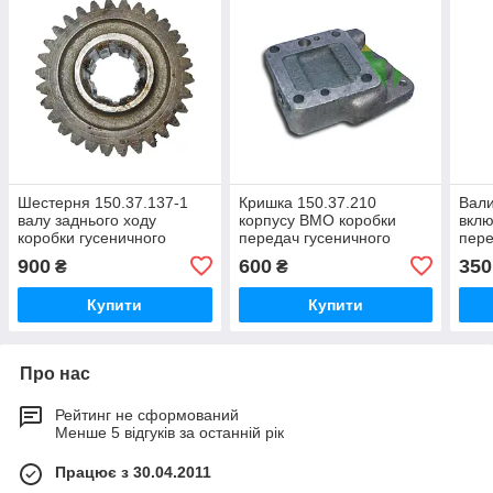
Шестерня 150.37.137-1
Кришка 150.37.210
Вали
валу заднього ходу
корпусу ВМО коробки
вкл
коробки гусеничного
передач гусеничного
пере
трактора Т-150г,Т-150-05-
трактора Т-150г,Т-150-05-
Т-15
900
600
350
₴
₴
09-25, Х
09-25, ХТЗ-181
ХТЗ
Купити
Купити
Про нас
Рейтинг не сформований
Менше 5 відгуків за останній рік
Працює з 30.04.2011