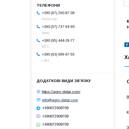
+380 (67) 290-87-09
Киевстар
К
+380 (57) 737-59-90
факс
+380 (95) 444-28-77
МТС
+380 (63) 689-67-55
Х
Life:)
https://agro-detal.com/
В
info@agro-detal.com
+380672908709
К
+380672908709
+380672908709
З