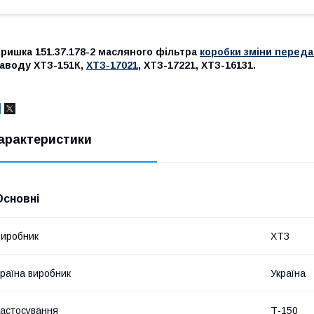
ришка 151.37.178-2 масляного фільтра
коробки зміни перед
заводу ХТЗ-151К,
ХТЗ-17021
, ХТЗ-17221, ХТЗ-16131.
арактеристики
Основні
иробник
ХТЗ
раїна виробник
Україна
астосування
Т-150