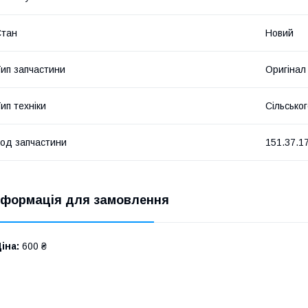
Стан
Новий
ип запчастини
Оригінал
ип техніки
Сільсько
од запчастини
151.37.1
нформація для замовлення
іна:
600 ₴