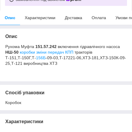
Опис
Характеристики
Доставка
Оплата
Умови п
Опис
Рухома Муфта
151.57.242
включення гідравлічного насоса
НШ-50
коробки зміни передач КПП
тракторів
Т-151,Т-150Г,Т-
156Б
-09-03,Т-17221-06,ХТЗ-181,ХТЗ-150К-09-
25,Т-121 виробництва ХТЗ
Спосіб упаковки
Коробок
Характеристики