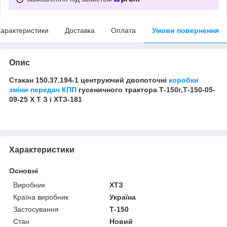
арактеристики
Доставка
Оплата
Умови повернення
Опис
Стакан 150.37.194-1 центруючий двопоточні
коробки
зміни передач КПП
гусеничного трактора Т-150г,Т-150-05-
09-25 Х Т З і ХТЗ-181
Характеристики
Основні
Виробник
ХТЗ
Країна виробник
Україна
Застосування
Т-150
Стан
Новий