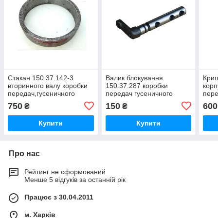
Стакан 150.37.142-3
Валик блокування
Криш
вторинного валу коробки
150.37.287 коробки
корп
передач,гусеничного
передач гусеничного
пере
трактора Т-150г,Т-150-05-
трактора Т-150г,Т-150-05-
трак
750
150
600
₴
₴
09-25,ХТЗ-181
09-25 ХТЗ-181
09-2
Купити
Купити
Про нас
Рейтинг не сформований
Менше 5 відгуків за останній рік
Працює з 30.04.2011
м. Харків