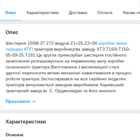
Опис
Характеристики
Доставка
Оплата
Умови п
Опис
Шестерня 150М.37.272 ведуча Z1=25,Z2=30
коробки зміни
передач КПП
тракторів виробництва заводу ХТЗ Т150г,Т150-
05-09-25,Т181.Це кругла прямозубая шестерня постійного
зачеплення розташовується на первинному валу коробки
гусеничного трактора.Виготовлена з високоміцної сталі
здатної переносити великі механічні навантаження в процесі
роботи трактора.Застосовувався на всіх серійних моделях
тракторів випускаються заводом-виробником Харківський
тракторний завод ім. С. Орджонікідзе та його аналоги.
Приховати
Характеристики
Основні