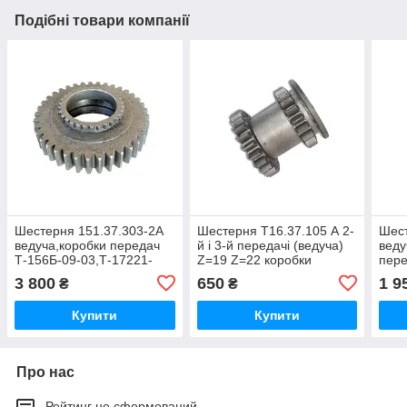
Подібні товари компанії
Шестерня 151.37.303-2А
Шестерня Т16.37.105 А 2-
Шест
ведуча,коробки передач
й і 3-й передачі (ведуча)
веду
Т-156Б-09-03,Т-17221-
Z=19 Z=22 коробки
пер
06,ХТЗ-181, ХТЗ-150К-09-
трактора Т 16,СШ 2540
Т-15
3 800
650
1 9
₴
₴
25
05-0
Купити
Купити
Про нас
Рейтинг не сформований