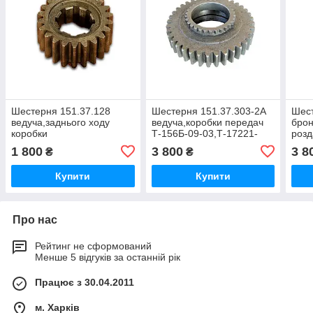
Шестерня 151.37.128
Шестерня 151.37.303-2А
Шест
ведуча,заднього ходу
ведуча,коробки передач
брон
коробки
Т-156Б-09-03,Т-17221-
розд
Т-151,Т-150Г,Т-156Б-09-
06,ХТЗ-181, ХТЗ-150К-09-
Т-15
1 800
3 800
3 8
₴
₴
03, Т-17221-06
25
03,Т
Купити
Купити
Про нас
Рейтинг не сформований
Менше 5 відгуків за останній рік
Працює з 30.04.2011
м. Харків