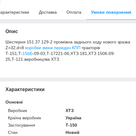
арактеристики
Доставка
Оплата
Умови повернення
Опис
Шестерня 151.37.129-2 проміжна заднього ходу нового зразка
Z=32,d=8
коробки зміни передач КПП
тракторів
Т-151,Т-
156Б
-09-03,Т-17221-06,ХТЗ-181,ХТЗ 150К-09-
25,Т-121 виробництва ХТЗ.
Характеристики
Основні
Виробник
ХТЗ
Країна виробник
Україна
Застосування
Т-150
Стан
Новий