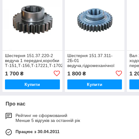
Шестерня 151.37.220-2
Шестерня 151.37.311-
Вал 
ведуча 1 передачі,коробки
2Б-01
ходо
Т-151,Т-156,Т-17221,Т-17021.ХТЗ-16331
ведуча,гідромеханічної
пер
коробки
Т-15
1 700
1 800
1 2
₴
₴
Т-151к,Т-156,Т-17221,Т-17021,Т-1
Купити
Купити
Про нас
Рейтинг не сформований
Менше 5 відгуків за останній рік
Працює з 30.04.2011