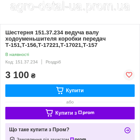
Шестерня 151.37.234 ведуча валу
ходоуменьшителя коробки передач
Т-151,Т-156,Т-17221,Т-17021,Т-157
В наявності
Код: 151.37.234
Роздріб
3 100
₴
Купити
або
Купити з
Що таке купити з Пром?
Замовлення під захистом