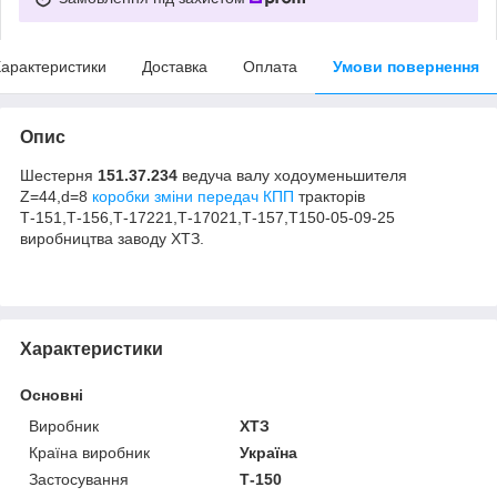
арактеристики
Доставка
Оплата
Умови повернення
Опис
Шестерня
151.37.234
ведуча валу ходоуменьшителя
Z=44,d=8
коробки зміни передач КПП
тракторів
Т-151,Т-156,Т-17221,Т-17021,Т-157,Т150-05-09-25
виробництва заводу ХТЗ.
Характеристики
Основні
Виробник
ХТЗ
Країна виробник
Україна
Застосування
Т-150