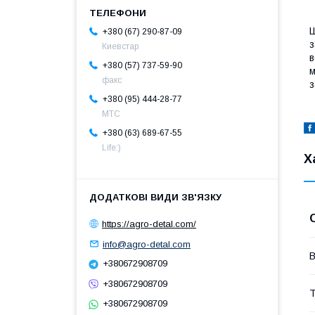
Ш
+380 (67) 290-87-09
з
Киевстар
в
+380 (57) 737-59-90
м
факс
з
+380 (95) 444-28-77
МТС
+380 (63) 689-67-55
Life:)
Х
https://agro-detal.com/
info@agro-detal.com
В
+380672908709
+380672908709
Т
+380672908709