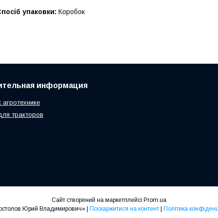
посіб упаковки:
Коробок
ительная информация
к агротехнике
для тракторов
Сайт створений на маркетплейсі
Prom.ua
ЧП «Постолов Юрий Владимирович» |
Поскаржитися на контент
|
Політика конфіденц