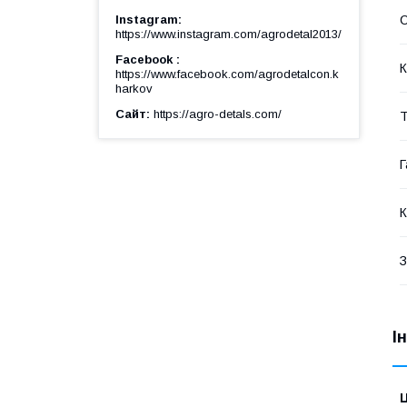
Instagram
https://www.instagram.com/agrodetal2013/
Facebook
К
https://www.facebook.com/agrodetalcon.k
harkov
Сайт
https://agro-detals.com/
Т
Г
К
З
І
Ц