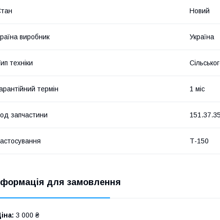
Стан
Новий
раїна виробник
Україна
ип техніки
Сільсько
арантійний термін
1 міс
од запчастини
151.37.3
астосування
Т-150
нформація для замовлення
іна:
3 000 ₴