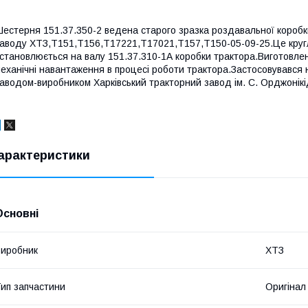
естерня 151.37.350-2 ведена старого зразка роздавальної коробк
аводу ХТЗ,Т151,Т156,Т17221,Т17021,Т157,Т150-05-09-25.Це круг
становлюється на валу 151.37.310-1А коробки трактора.Виготовлена
еханічні навантаження в процесі роботи трактора.Застосовувався 
аводом-виробником Харківський тракторний завод ім. С. Орджонікід
арактеристики
Основні
иробник
ХТЗ
ип запчастини
Оригінал