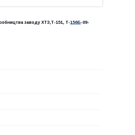
робництва заводу ХТЗ,Т-151, Т-
156Б
-09-