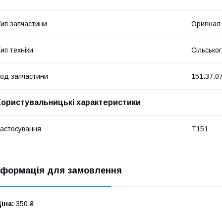
ип запчастини
Оригінал
ип техніки
Сільсько
од запчастини
151.37.0
Користувальницькі характеристики
астосування
Т151
нформація для замовлення
іна:
350 ₴