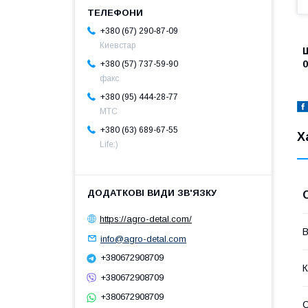
+380 (67) 290-87-09
Киевстар
Ш
0
+380 (57) 737-59-90
факс
+380 (95) 444-28-77
МТС
+380 (63) 689-67-55
Х
Life:)
https://agro-detal.com/
В
info@agro-detal.com
+380672908709
К
+380672908709
+380672908709