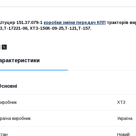
туцер 151.37.079-1
коробки зміни передач КПП
тракторів ви
3,Т-17221-06, ХТЗ-150К-09-25,Т-121,Т-157.
арактеристики
Основні
иробник
ХТЗ
раїна виробник
Україна
Стан
Новий