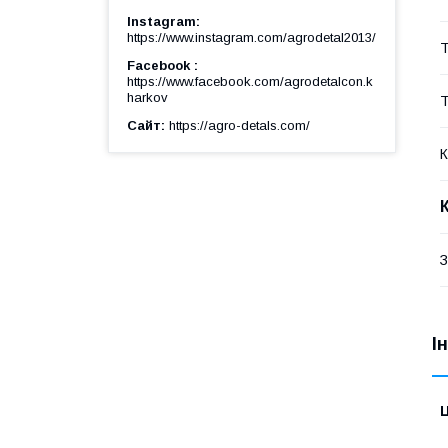
Instagram
https://www.instagram.com/agrodetal2013/
Т
Facebook
https://www.facebook.com/agrodetalcon.k
harkov
Т
Сайт
https://agro-detals.com/
К
З
І
Ц