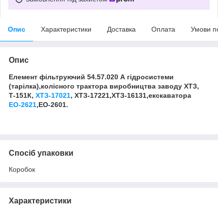
Опис
Характеристики
Доставка
Оплата
Умови п
Опис
Елемент фільтруючий 54.57.020 А гідросистеми
(тарілка),колісного трактора виробництва заводу ХТЗ,
Т-151К,
ХТЗ-17021
, ХТЗ-17221,ХТЗ-16131,екскаватора
ЕО-2621
,ЕО-2601.
Спосіб упаковки
Коробок
Характеристики