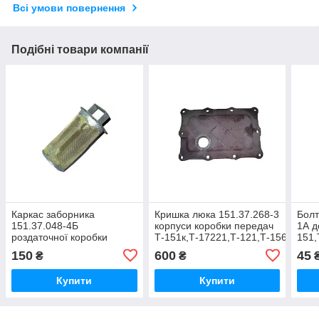
Всі умови повернення
Подібні товари компанії
Каркас заборника
Кришка люка 151.37.268-3
Болт
151.37.048-4Б
корпуси коробки передач
1А д
роздаточної коробки
Т-151к,Т-17221,Т-121,Т-156,Т-170
151,
Т-151К,
ХТЗ-16131,Т-157
ХТЗ
150
600
45
₴
₴
ХТЗ-17021,ХТЗ-17221,ХТЗ-16131.Т-156
Купити
Купити