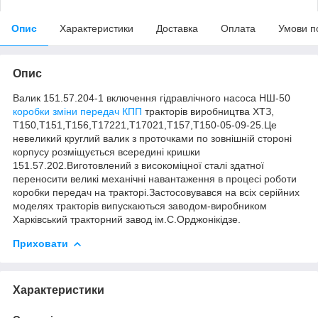
Опис
Характеристики
Доставка
Оплата
Умови п
Опис
Валик 151.57.204-1 включення гідравлічного насоса НШ-50
коробки зміни передач КПП
тракторів виробництва ХТЗ,
Т150,Т151,Т156,Т17221,Т17021,Т157,Т150-05-09-25.Це
невеликий круглий валик з проточками по зовнішній стороні
корпусу розміщується всередині кришки
151.57.202.Виготовлений з високоміцної сталі здатної
переносити великі механічні навантаження в процесі роботи
коробки передач на тракторі.Застосовувався на всіх серійних
моделях тракторів випускаються заводом-виробником
Харківський тракторний завод ім.С.Орджонікідзе.
Приховати
Характеристики