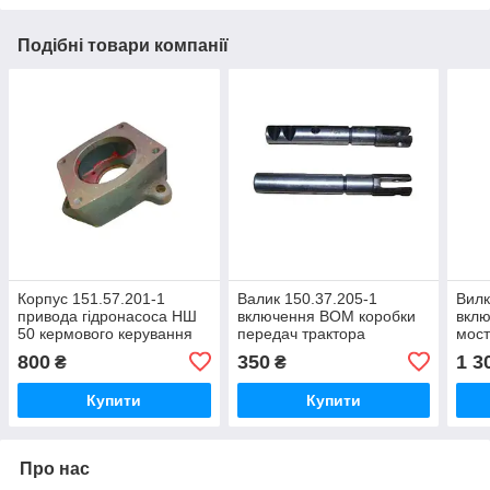
Подібні товари компанії
Корпус 151.57.201-1
Валик 150.37.205-1
Вилк
привода гідронасоса НШ
включення ВОМ коробки
вклю
50 кермового керування
передач трактора
мост
ХТЗ Т 151,Т 156,Т 157,Т
Т-150г,Т-150-05-09-25,
коро
800
350
1 3
₴
₴
17221,Т 17021
ХТЗ-181
151,
Купити
Купити
Про нас