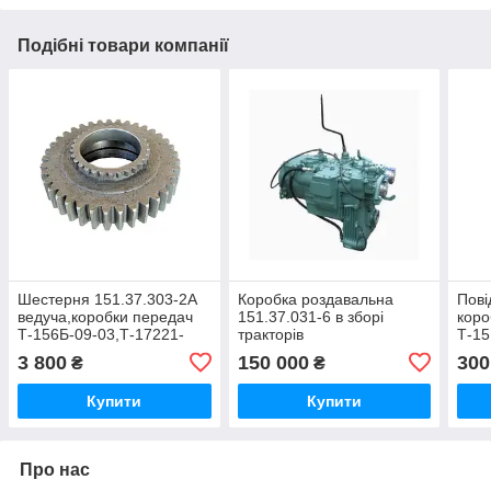
Подібні товари компанії
Шестерня 151.37.303-2А
Коробка роздавальна
Пові
ведуча,коробки передач
151.37.031-6 в зборі
коро
Т-156Б-09-03,Т-17221-
тракторів
Т-15
06,ХТЗ-181, ХТЗ-150К-09-
Т-151,Т-156,Т-17221,Т-17021,Т-1
243
3 800
150 000
300
₴
₴
25
243К
Купити
Купити
Про нас