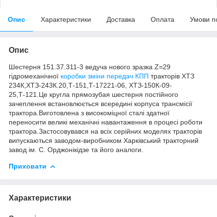
Опис
Характеристики
Доставка
Оплата
Умови п
Опис
Шестерня 151.37.311-3 ведуча нового зразка Z=29
гідромеханічної
коробки зміни передач КПП
тракторів ХТЗ
234К,ХТЗ-243К.20,Т-151,Т-17221-06, ХТЗ-150К-09-
25,Т-121.Це кругла прямозубая шестерня постійного
зачеплення встановлюється всередині корпуса трансмісії
трактора.Виготовлена з високоміцної сталі здатної
переносити великі механічні навантаження в процесі роботи
трактора.Застосовувався на всіх серійних моделях тракторів
випускаються заводом-виробником Харківський тракторний
завод ім. С. Орджонікідзе та його аналоги.
Приховати
Характеристики