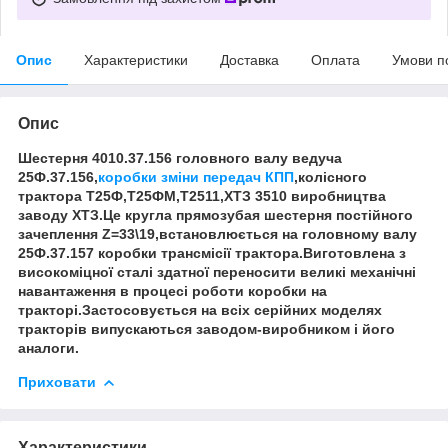
Опис
Характеристики
Доставка
Оплата
Умови п
Опис
Шестерня 4010.37.156 головного валу ведуча
25Ф.37.156,
коробки зміни передач КПП
,колісного
трактора Т25Ф,Т25ФМ,Т2511,ХТЗ 3510 виробництва
заводу ХТЗ.Це кругла прямозубая шестерня постійного
зачеплення Z=33\19,встановлюється на головному валу
25Ф.37.157 коробки трансмісії трактора.Виготовлена з
високоміцної сталі здатної переносити великі механічні
навантаження в процесі роботи коробки на
тракторі.Застосовується на всіх серійних моделях
тракторів випускаються заводом-виробником і його
аналоги.
Приховати
Характеристики