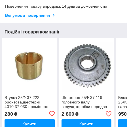
Повернення товару впродовж 14 днів за домовленістю
Всі умови повернення
Подібні товари компанії
Втулка 25Ф.37.222
Шестерня 25Ф.37.119
Блок
бронзова,шестерні
головного валу
25Ф.
4010.37.030 проміжного
ведуча,коробки передач
вала
вала коробки трактора
трактора
Т-2
280
2 800
950
₴
₴
Т-25Ф,Т-25ФМ,
Т-25Ф,Т-25ФМ,Т-2511
Т-25
Т-2511,Т-3
Купити
Купити