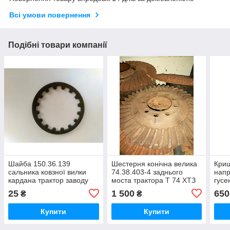
Всі умови повернення
Подібні товари компанії
Шайба 150.36.139
Шестерня конічна велика
Криш
сальника ковзної вилки
74.38.403-4 заднього
напр
кардана трактор заводу
моста трактора Т 74 ХТЗ
гусе
ХТЗ Т
ХТЗ
25
1 500
650
₴
₴
151,Т-156,Т-17221,Т-17021,ХТЗ
121
Купити
Купити