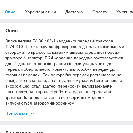
Опис
Характеристики
Доставка
Оплата
Умови п
Опис
Вилка ведуча 74.36.403-1 карданної передачі трактора
Т-74,ХТЗ.Це лита кругла фрезерована деталь з кріпильними
отворами по краях,є гальмівним шківом карданної передачі
трактора.У тракторі Т 74 карданна передача застосовується
для з'єднання агрегатів трансмісії і двигуна,служить для
передачі обертального моменту від коробки передач до
головної передачі. Так як коробка передач розташована на
рамі, а головна передача - в задньому мосту.Виготовлена з
високоміцної сталі здатної переносити великі механічні
навантаження в процесі роботи карданної передачі на
тракторі.Встановлюється на всіх серійних моделях
випускаються заводом-виробником.
Приховати
Характеристики