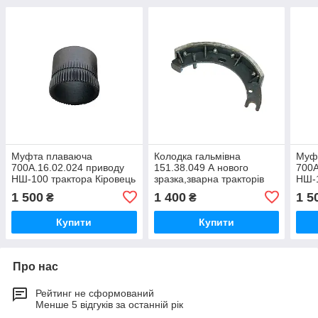
Муфта плаваюча
Колодка гальмівна
Муф
700А.16.02.024 приводу
151.38.049 А нового
700А
НШ-100 трактора Кіровець
зразка,зварна тракторів
НШ-1
нового зразка редуктора
Т-17221,Т-17021,Т-156,Т
ново
1 500
1 400
1 5
₴
₴
РПН
157
РПН
Купити
Купити
Про нас
Рейтинг не сформований
Менше 5 відгуків за останній рік